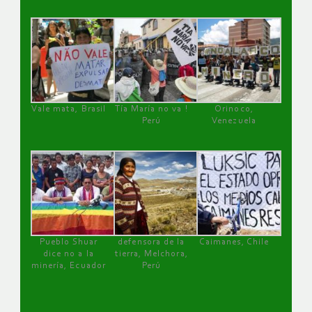
Vale mata, Brasil
Tía María no va !
Orinoco,
Perú
Venezuela
Pueblo Shuar
defensora de la
Caimanes, Chile
dice no a la
tierra, Melchora,
minería, Ecuador
Perú