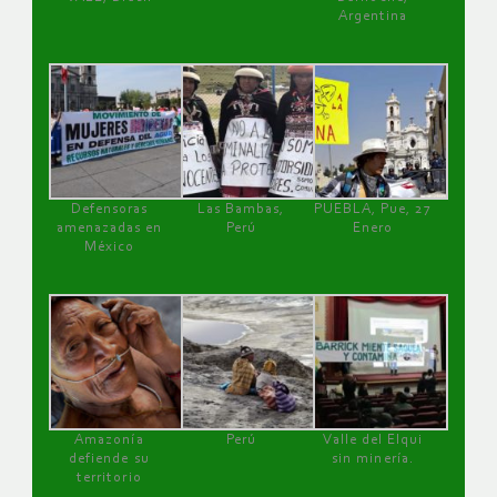
Argentina
Defensoras
Las Bambas,
PUEBLA, Pue, 27
amenazadas en
Perú
Enero
México
Amazonía
Perú
Valle del Elqui
defiende su
sin minería.
territorio