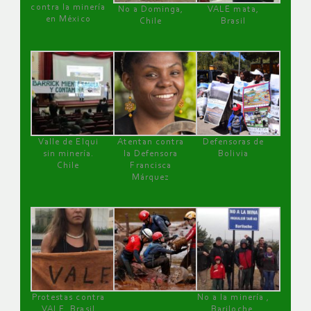
contra la minería
No a Dominga,
VALE mata,
en México
Chile
Brasil
Valle de Elqui
Atentan contra
Defensoras de
sin minería.
la Defensora
Bolivia
Chile
Francisca
Márquez
Protestas contra
No a la minería ,
VALE, Brasil
Bariloche,