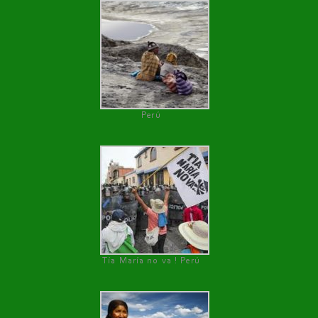
Perú
Tía María no va ! Perú