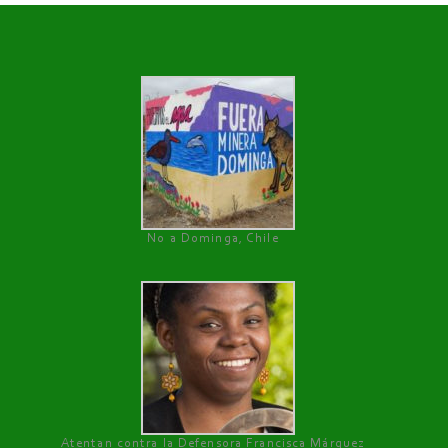
No a Dominga, Chile
Atentan contra la Defensora Francisca Márquez