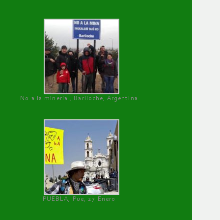
No a la minería , Bariloche, Argentina
PUEBLA, Pue, 27 Enero