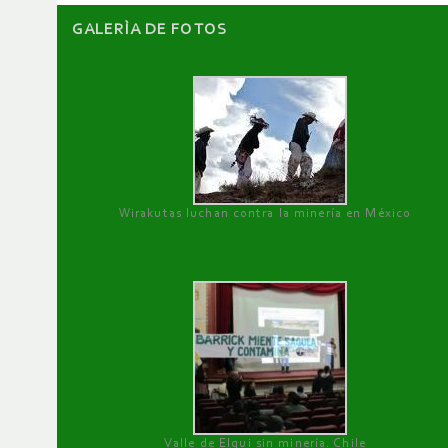
GALERÌA DE FOTOS
Wirakutas luchan contra la minería en México
Valle de Elqui sin minería. Chile