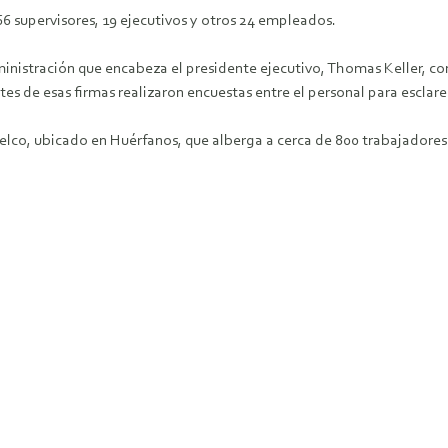
 66 supervisores, 19 ejecutivos y otros 24 empleados.
administración que encabeza el presidente ejecutivo, Thomas Keller, c
ntes de esas firmas realizaron encuestas entre el personal para esclar
lco, ubicado en Huérfanos, que alberga a cerca de 800 trabajadores. 