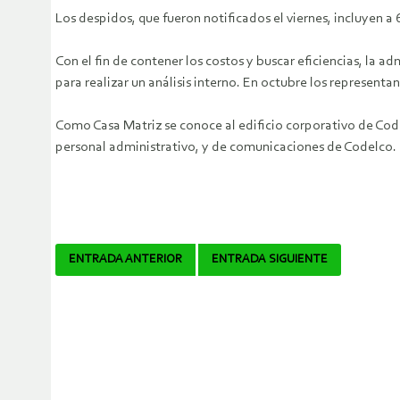
Los despidos, que fueron notificados el viernes, incluyen a
Con el fin de contener los costos y buscar eficiencias, la 
para realizar un análisis interno. En octubre los representa
Como Casa Matriz se conoce al edificio corporativo de Code
personal administrativo, y de comunicaciones de Codelco.
Navegador
ENTRADA ANTERIOR
ENTRADA SIGUIENTE
de
artículos