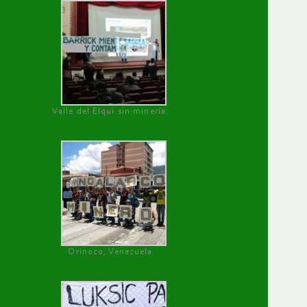
Valle del Elqui sin minería.
Orinoco, Venezuela