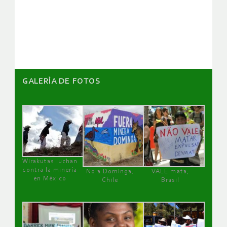
de
artículos
GALERÌA DE FOTOS
Wirakutas luchan
contra la minería
No a Dominga,
VALE mata,
en México
Chile
Brasil