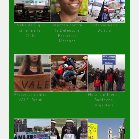
Valle de Elqui
Atentan contra
Defensoras de
sin minería.
la Defensora
Bolivia
Chile
Francisca
Márquez
Protestas contra
No a la minería ,
VALE, Brasil
Bariloche,
Argentina