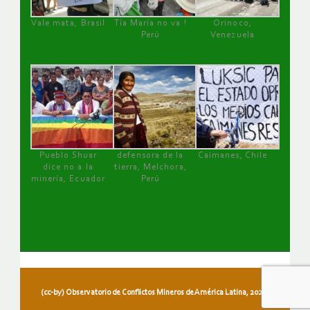
Vale mata, Brasil
Tía María no va !
Orinoco,
Perú
Venezuela
Pueblo Shuar
defensora de la
Caimanes, Chile
dice no a la
tierra, Melchora,
minería, Ecuador
Perú
(cc-by) Observatorio de Conflictos Mineros de América Latina, 2026