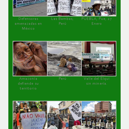
Defensoras
Las Bambas,
PUEBLA, Pue, 27
amenazadas en
Perú
Enero
México
Amazonía
Perú
Valle del Elqui
defiende su
sin minería.
territorio