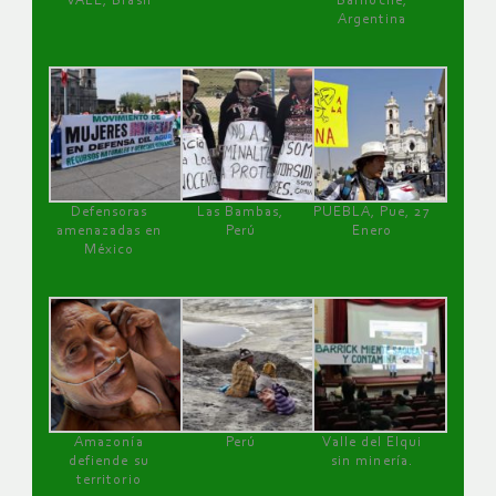
VALE, Brasil
Bariloche,
Argentina
Defensoras
Las Bambas,
PUEBLA, Pue, 27
amenazadas en
Perú
Enero
México
Amazonía
Perú
Valle del Elqui
defiende su
sin minería.
territorio