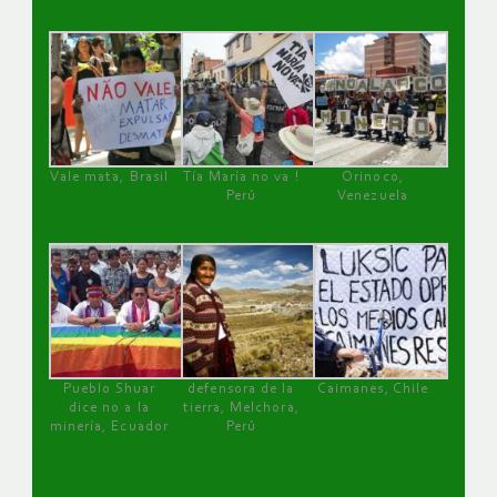
Vale mata, Brasil
Tía María no va !
Orinoco,
Perú
Venezuela
Pueblo Shuar
defensora de la
Caimanes, Chile
dice no a la
tierra, Melchora,
minería, Ecuador
Perú