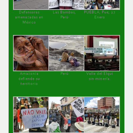
Defensoras
Las Bambas,
PUEBLA, Pue, 27
amenazadas en
Perú
Enero
México
Amazonía
Perú
Valle del Elqui
defiende su
sin minería.
territorio