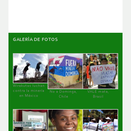
artículos
GALERÌA DE FOTOS
Wirakutas luchan
contra la minería
No a Dominga,
VALE mata,
en México
Chile
Brasil