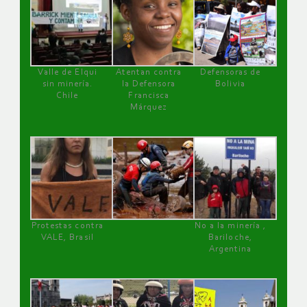
Valle de Elqui
Atentan contra
Defensoras de
sin minería.
la Defensora
Bolivia
Chile
Francisca
Márquez
Protestas contra
No a la minería ,
VALE, Brasil
Bariloche,
Argentina