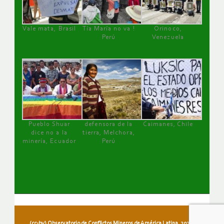
Vale mata, Brasil
Tía María no va !
Orinoco,
Perú
Venezuela
Pueblo Shuar
defensora de la
Caimanes, Chile
dice no a la
tierra, Melchora,
minería, Ecuador
Perú
(cc-by) Observatorio de Conflictos Mineros de América Latina, 2026