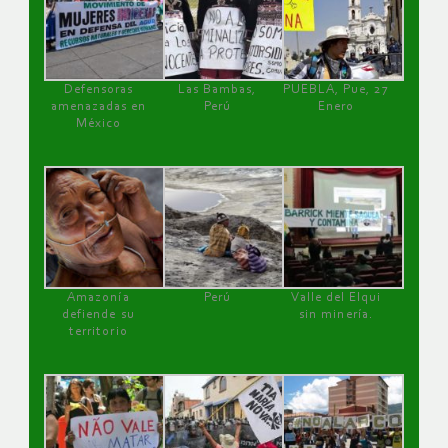
Defensoras
Las Bambas,
PUEBLA, Pue, 27
amenazadas en
Perú
Enero
México
Amazonía
Perú
Valle del Elqui
defiende su
sin minería.
territorio