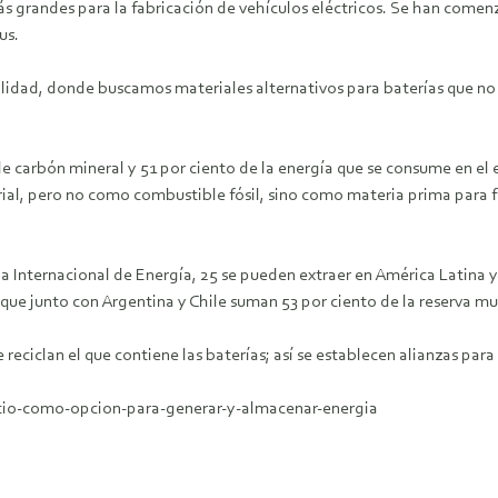
más grandes para la fabricación de vehículos eléctricos. Se han comen
us.
lidad, donde buscamos materiales alternativos para baterías que no r
e carbón mineral y 51 por ciento de la energía que se consume en el 
erial, pero no como combustible fósil, sino como materia prima para 
cia Internacional de Energía, 25 se pueden extraer en América Latina 
, que junto con Argentina y Chile suman 53 por ciento de la reserva 
reciclan el que contiene las baterías; así se establecen alianzas par
litio-como-opcion-para-generar-y-almacenar-energia