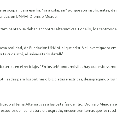
se ocupan para ese fin, “va a colapsar” porque son insuficientes; de 
e Fundación UNAM, Dionisio Meade.
ntaminante y se deben encontrar alternativas. Por ello, los centros d
ueva realidad, de Fundación UNAM, al que asistió el investigador emé
 Fucugauchi, el universitario detalló:
 baterías en el reciclaje. “En los teléfonos móviles hay que esforzarno
eutilizadas para los patines o bicicletas eléctricas, desagregando lo
icado al tema Alternativas a las baterías de litio, Dionisio Meade a
ar estudios de licenciatura o posgrado, encuentren temas que les resu