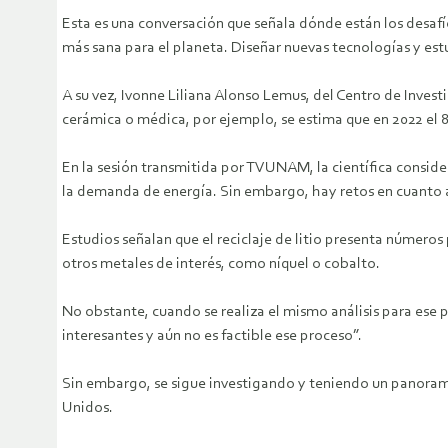
Esta es una conversación que señala dónde están los desafío
más sana para el planeta. Diseñar nuevas tecnologías y es
A su vez, Ivonne Liliana Alonso Lemus, del Centro de Investi
cerámica o médica, por ejemplo, se estima que en 2022 el 8
En la sesión transmitida por TVUNAM, la científica consider
la demanda de energía. Sin embargo, hay retos en cuanto a
Estudios señalan que el reciclaje de litio presenta números
otros metales de interés, como níquel o cobalto.
No obstante, cuando se realiza el mismo análisis para ese 
interesantes y aún no es factible ese proceso”.
Sin embargo, se sigue investigando y teniendo un panorama
Unidos.