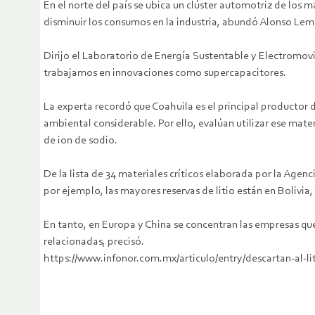
En el norte del país se ubica un clúster automotriz de los 
disminuir los consumos en la industria, abundó Alonso Lem
Dirijo el Laboratorio de Energía Sustentable y Electromovi
trabajamos en innovaciones como supercapacitores.
La experta recordó que Coahuila es el principal productor d
ambiental considerable. Por ello, evalúan utilizar ese mat
de ion de sodio.
De la lista de 34 materiales críticos elaborada por la Agen
por ejemplo, las mayores reservas de litio están en Bolivia
En tanto, en Europa y China se concentran las empresas que 
relacionadas, precisó.
https://www.infonor.com.mx/articulo/entry/descartan-al-