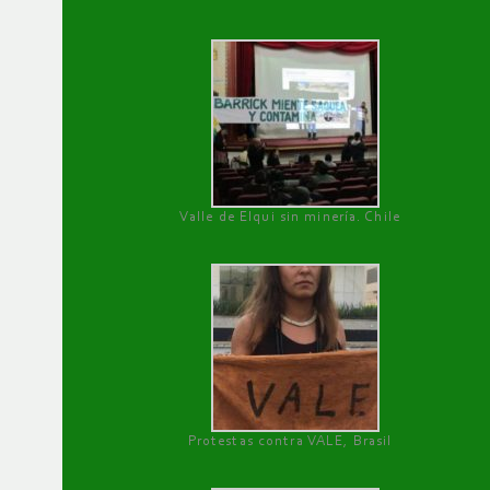
Valle de Elqui sin minería. Chile
Protestas contra VALE, Brasil