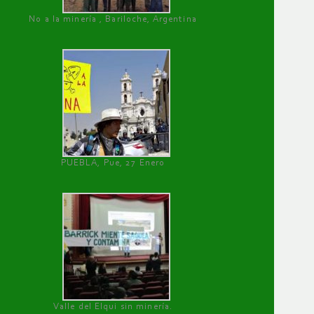
No a la minería , Bariloche, Argentina
PUEBLA, Pue, 27 Enero
Valle del Elqui sin minería.