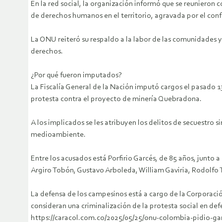
En la red social, la organización informó que se reunieron
de derechos humanos en el territorio, agravada por el conf
La ONU reiteró su respaldo a la labor de las comunidades y
derechos.
¿Por qué fueron imputados?
La Fiscalía General de la Nación imputó cargos el pasado 
protesta contra el proyecto de minería Quebradona.
A los implicados se les atribuyen los delitos de secuestro s
medioambiente.
Entre los acusados está Porfirio Garcés, de 85 años, junto 
Argiro Tobón, Gustavo Arboleda, William Gaviria, Rodolfo T
La defensa de los campesinos está a cargo de la Corporaci
consideran una criminalización de la protesta social en defen
https://caracol.com.co/2025/05/25/onu-colombia-pidio-ga