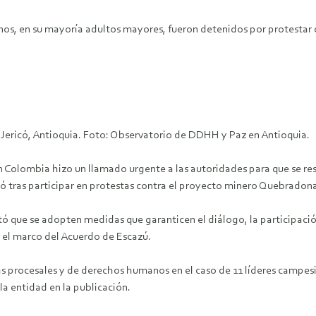
os, en su mayoría adultos mayores, fueron detenidos por protestar 
Jericó, Antioquia. Foto: Observatorio de DDHH y Paz en Antioquia.
n Colombia hizo un llamado urgente a las autoridades para que se re
có tras participar en protestas contra el proyecto minero Quebradon
citó que se adopten medidas que garanticen el diálogo, la participaci
n el marco del Acuerdo de Escazú.
as procesales y de derechos humanos en el caso de 11 líderes campe
a entidad en la publicación.