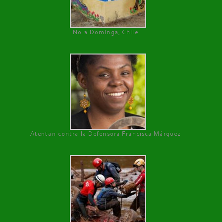
No a Dominga, Chile
Atentan contra la Defensora Francisca Márquez