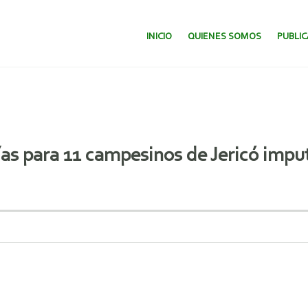
SALTAR AL CONTENIDO.
INICIO
QUIENES SOMOS
PUBLI
s para 11 campesinos de Jericó imput