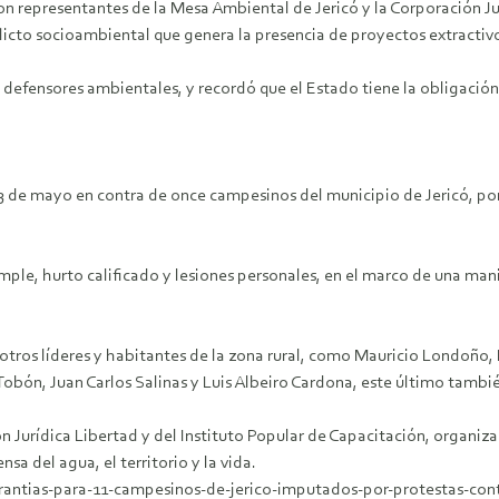
 con representantes de la Mesa Ambiental de Jericó y la Corporación 
licto socioambiental que genera la presencia de proyectos extractiv
 defensores ambientales, y recordó que el Estado tiene la obligación 
13 de mayo en contra de once campesinos del municipio de Jericó, po
imple, hurto calificado y lesiones personales, en el marco de una mani
a otros líderes y habitantes de la zona rural, como Mauricio Londoño
obón, Juan Carlos Salinas y Luis Albeiro Cardona, este último tambié
ón Jurídica Libertad y del Instituto Popular de Capacitación, organ
sa del agua, el territorio y la vida.
rantias-para-11-campesinos-de-jerico-imputados-por-protestas-cont