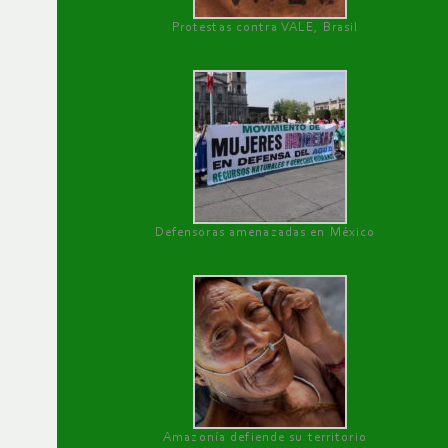
Protestas contra VALE, Brasil
Defensoras amenazadas en México
Amazonía defiende su territorio