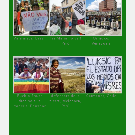
Vale mata, Brasil
Tía María no va !
Orinoco,
Perú
Venezuela
Pueblo Shuar
defensora de la
Caimanes, Chile
dice no a la
tierra, Melchora,
minería, Ecuador
Perú