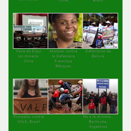
Chile
Brasil
Valle de Elqui
Atentan contra
Defensoras de
sin minería.
la Defensora
Bolivia
Chile
Francisca
Márquez
Protestas contra
No a la minería ,
VALE, Brasil
Bariloche,
Argentina