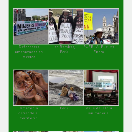
Defensoras
Las Bambas,
PUEBLA, Pue, 27
amenazadas en
Perú
Enero
México
Amazonía
Perú
Valle del Elqui
defiende su
sin minería.
territorio