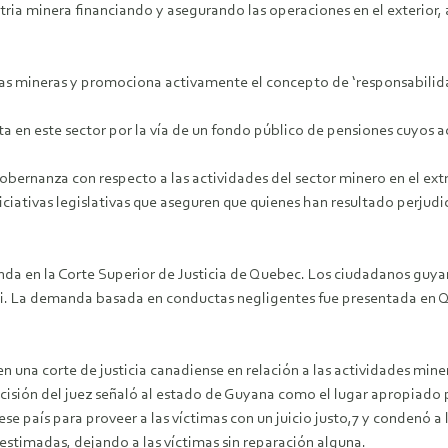
ia minera financiando y asegurando las operaciones en el exterior, a
s mineras y promociona activamente el concepto de ‘responsabilida
 en este sector por la vía de un fondo público de pensiones cuyos ac
obernanza con respecto a las actividades del sector minero en el ext
ativas legislativas que aseguren que quienes han resultado perjudic
.
nda en la Corte Superior de Justicia de Quebec. Los ciudadanos guy
 La demanda basada en conductas negligentes fue presentada en Queb
 una corte de justicia canadiense en relación a las actividades mine
ecisión del juez señaló al estado de Guyana como el lugar apropiado p
 ese país para proveer a las víctimas con un juicio justo,7 y condenó 
timadas, dejando a las víctimas sin reparación alguna.