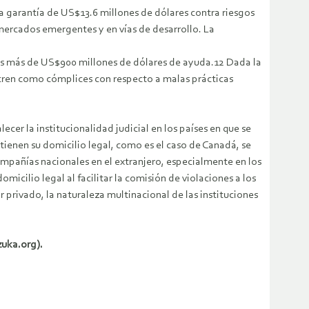
a garantía de US$13.6 millones de dólares contra riesgos
 mercados emergentes y en vías de desarrollo. La
as más de US$900 millones de dólares de ayuda.12 Dada la
lucren como cómplices con respecto a malas prácticas
cer la institucionalidad judicial en los países en que se
tienen su domicilio legal, como es el caso de Canadá, se
mpañías nacionales en el extranjero, especialmente en los
omicilio legal al facilitar la comisión de violaciones a los
privado, la naturaleza multinacional de las instituciones
zuka.org).