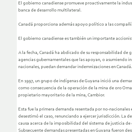
El gobierno canadiense promueve proactivamente la industr
banca de desarrollo multilateral.
Canadá proporciona además apoyo político a las compañía
El gobierno canadiense es también un importante accionista
A la fecha, Canadá ha abdicado de su responsabilidad de g
agencias gubernamentales que las apoyan, o asumiendo inici
nacionales, puedan demandar indemnizaciones en Canadá
En 1997, un grupo de indígenas de Guyana inició una dema
como consecuencia de la operación de la mina de oro Omai.
propietario mayoritario de la mina, Cambior.
Esta fue la primera demanda resentada por no-nacionales en
desestimó el caso, renunciando a ejercer jurisdicción. La d
causa acerca de la imposibilidad del sistema de justicia de
Subsecuente demandas presentadas en Guyana fueron deses