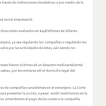
 través de instituciones domésticas o por medio de la
d social empresarial.
tivos están avaluados en $148 billones de dólares.
ranjero, ya sea regulando las compañías o regulando las
ados por las actividades de éstas, aún siendo no-
aneses fueron víctimas de un desastre medioambiental
ec, por encontrarse allí el domicilio legal del
ras de compañías canadienses en el extranjero. La Corte
ara presentar la acción, a pesar existir testimonios en la
a los emandantes al pago de las costas a la compañía.