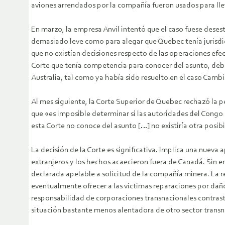
aviones arrendados por la compañía fueron usados para llev
En marzo, la empresa Anvil intentó que el caso fuese deses
demasiado leve como para alegar que Quebec tenía jurisdicc
que no existían decisiones respecto de las operaciones ef
Corte que tenía competencia para conocer del asunto, debí
Australia, tal como ya había sido resuelto en el caso Cambi
Al mes siguiente, la Corte Superior de Quebec rechazó la p
que «es imposible determinar si las autoridades del Congo 
esta Corte no conoce del asunto […] no existiría otra posib
La decisión de la Corte es significativa. Implica una nueva
extranjeros y los hechos acaecieron fuera de Canadá. Sin e
declarada apelable a solicitud de la compañía minera. La r
eventualmente ofrecer a las victimas reparaciones por daño
responsabilidad de corporaciones transnacionales contrast
situación bastante menos alentadora de otro sector transnac