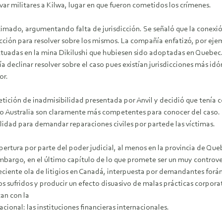
ar militares a Kilwa, lugar en que fueron cometidos los crímenes.
timado, argumentando falta de jurisdicción. Se señaló que la conexió
ión para resolver sobre los mismos. La compañía enfatizó, por ejemp
ectuadas en la mina Dikilushi que hubiesen sido adoptadas en Quebec
a declinar resolver sobre el caso pues existían jurisdicciones más 
or.
etición de inadmisibilidad presentada por Anvil y decidió que tenía
o Australia son claramente más competentes para conocer del caso. Po
ilidad para demandar reparaciones civiles por partede las víctimas.
 apertura por parte del poder judicial, al menos en la provincia de Q
mbargo, en el último capítulo de lo que promete ser un muy controve
eciente ola de litigios en Canadá, interpuesta por demandantes forá
s sufridos y producir un efecto disuasivo de malas prácticas corporat
an con la
ional: las instituciones financieras internacionales.