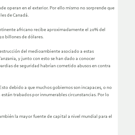
e operan en el exterior. Por ello mismo no sorprende que
ales de Canadá.
ontinente africano recibe aproximadamente el 20% del
20 billones de dólares.
destrucción del medioambiente asociado a estas
Tanzania, y junto con esto se han dado a conocer
guardias de seguridad habrían cometido abusos en contra
 Esto debido a que muchos gobiernos son incapaces, o no
a están trabados por innumerables circunstancias. Por lo
ambién la mayor fuente de capital a nivel mundial para el