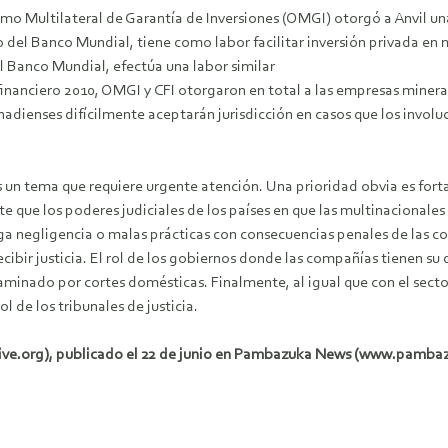
smo Multilateral de Garantía de Inversiones (OMGI) otorgó a Anvil un
o del Banco Mundial, tiene como labor facilitar inversión privada en
el Banco Mundial, efectúa una labor similar
financiero 2010, OMGI y CFI otorgaron en total a las empresas miner
canadienses difícilmente aceptarán jurisdicción en casos que los invo
un tema que requiere urgente atención. Una prioridad obvia es fortale
que los poderes judiciales de los países en que las multinacionales 
a negligencia o malas prácticas con consecuencias penales de las co
cibir justicia. El rol de los gobiernos donde las compañías tienen su d
minado por cortes domésticas. Finalmente, al igual que con el sector 
l de los tribunales de justicia.
iative.org), publicado el 22 de junio en Pambazuka News (www.pamba