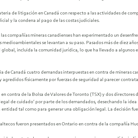
materia de litigación en Canadá con respecto a las actividades de com
al y la condena al pago de las costas judiciales.
s, las compañías mineras canadienses han experimentado un desenfre
s medioambientales se levantan a su paso. Pasados más de diez años
global, incluida la comunidad jurídica, lo que ha llevado a algunos 
cia de Canadá cuatro demandas interpuestas en contra de mineras can
y agredidos físicamente por fuerzas de seguridad al parecer contra
n contra de la Bolsa de Valores de Toronto (TSX) y dos directores d
egal de cuidado’ por parte de los demandados, desechando la idea d
 entidad tal como para generar una obligación legal. La decisión fue
ltecos fueron presentados en Ontario en contra de la compañía Hud