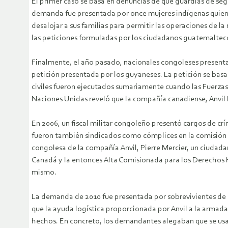
El primer caso se basa en denuncias de que guardias de seg
demanda fue presentada por once mujeres indígenas quienes
desalojar a sus familias para permitir las operaciones de l
las peticiones formuladas por los ciudadanos guatemaltec
Finalmente, el año pasado, nacionales congoleses presentar
petición presentada por los guyaneses. La petición se basa
civiles fueron ejecutados sumariamente cuando las Fuerzas 
Naciones Unidas reveló que la compañía canadiense, Anvil 
En 2006, un fiscal militar congoleño presentó cargos de c
fueron también sindicados como cómplices en la comisión de
congolesa de la compañía Anvil, Pierre Mercier, un ciudad
Canadá y la entonces Alta Comisionada para los Derechos 
mismo.
La demanda de 2010 fue presentada por sobrevivientes de l
que la ayuda logística proporcionada por Anvil a la armada
hechos. En concreto, los demandantes alegaban que se usaro