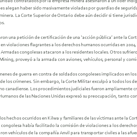
uridad contratados por la empresa minera asesinaron a un líder indí
 alegan haber sido masivamente violadas por guardias de seguridad 
a minera. La Corte Superior de Ontario debe aún decidir si tiene juris
os.
on una petición de certificación de una ‘acción pública’ ante la Cor
 en violaciones flagrantes a los derechos humanos ocurridas en 2004
Armadas congolesas atacaron a los residentes locales. Otros sufriero
Mining, proveyó a la armada con aviones, vehículos, personal y comi
rímenes de guerra en contra de soldados congoleses implicados en los
 los crímenes. Sin embargo, la Corte Militar exculpó a todos los de
ano canadiense. Los procedimientos judiciales fueron ampliamente cr
Humanos de las Naciones Unidas expresó su preocupación, tanto con 
os hechos ocurridos en Kilwa y familiares de las víctimas ante la 
 congolesa había facilitado la comisión de violaciones a los derech
n vehículos de la compañía Anvil para transportar civiles a las afue