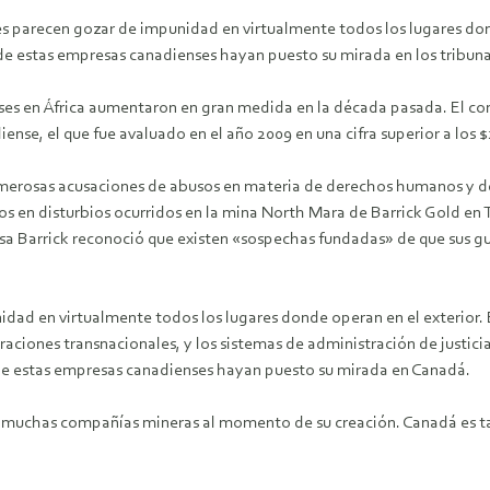
 parecen gozar de impunidad en virtualmente todos los lugares dond
 de estas empresas canadienses hayan puesto su mirada en los tribun
nses en África aumentaron en gran medida en la década pasada. El c
ense, el que fue avaluado en el año 2009 en una cifra superior a los $
n numerosas acusaciones de abusos en materia de derechos humanos y 
os en disturbios ocurridos en la mina North Mara de Barrick Gold en 
esa Barrick reconoció que existen «sospechas fundadas» de que sus 
dad en virtualmente todos los lugares donde operan en el exterior.
aciones transnacionales, y los sistemas de administración de justici
de estas empresas canadienses hayan puesto su mirada en Canadá.
a a muchas compañías mineras al momento de su creación. Canadá es t