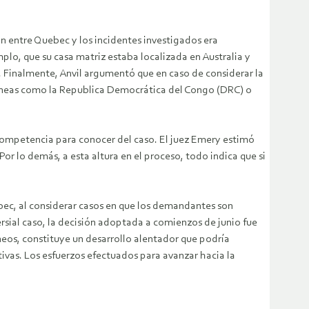
n entre Quebec y los incidentes investigados era
lo, que su casa matriz estaba localizada en Australia y
. Finalmente, Anvil argumentó que en caso de considerar la
idóneas como la Republica Democrática del Congo (DRC) o
 competencia para conocer del caso. El juez Emery estimó
r lo demás, a esta altura en el proceso, todo indica que si
uebec, al considerar casos en que los demandantes son
rsial caso, la decisión adoptada a comienzos de junio fue
neos, constituye un desarrollo alentador que podría
ivas. Los esfuerzos efectuados para avanzar hacia la