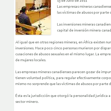
13 de Julio de 2011
Las empresas mineras canadienses
las víctimas de abusos por parte
Las inversiones mineras canadie
capital de inversión minera canadi
Al igual que en otras regiones mineras, en África existe
inversiones. Hace poco cinco personas murieron por dispar
cusaciones de abusos sexuales en el mismo lugar. La empr
de mujeres locales.
Las empresas mineras canadienses parecen gozar de impuni
tienen voluntad política, para regular efectivamente corpor
mismo no sorprende que las víctimas de abusos por parte 
Ésta es la jurisdicción que otorgó la personalidad jurídic
sector minero.