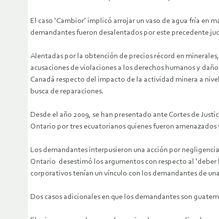
El caso ‘Cambior’ implicó arrojar un vaso de agua fría en 
demandantes fueron desalentados por este precedente judici
Alentadas por la obtención de precios récord en minerale
acusaciones de violaciones a los derechos humanos y daño
Canadá respecto del impacto de la actividad minera a nivel 
busca de reparaciones.
Desde el año 2009, se han presentado ante Cortes de Justi
Ontario por tres ecuatorianos quienes fueron amenazados 
Los demandantes interpusieron una acción por negligencia e
Ontario desestimó los argumentos con respecto al ‘deber l
corporativos tenían un vínculo con los demandantes de una
Dos casos adicionales en que los demandantes son guatema