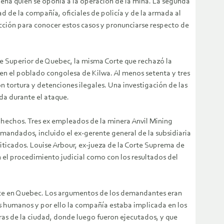
gena quien se oponía a la operación de la mina. La segunda
de la compañía, oficiales de policía y de la armada al
dicción para conocer estos casos y pronunciarse respecto de
te Superior de Quebec, la misma Corte que rechazó la
 en el poblado congolesa de Kilwa. Al menos setenta y tres
n tortura y detenciones ilegales. Una investigación de las
da durante el ataque.
 hechos. Tres ex empleados de la minera Anvil Mining
mandados, incluido el ex-gerente general de la subsidiaria
iticados. Louise Arbour, ex-jueza de la Corte Suprema de
el procedimiento judicial como con los resultados del
Corte en Quebec. Los argumentos de los demandantes eran
os humanos y por ello la compañía estaba implicada en los
ras de la ciudad, donde luego fueron ejecutados, y que