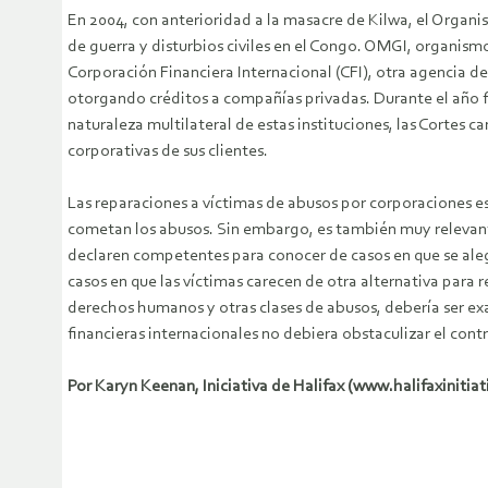
En 2004, con anterioridad a la masacre de Kilwa, el Organi
de guerra y disturbios civiles en el Congo. OMGI, organism
Corporación Financiera Internacional (CFI), otra agencia d
otorgando créditos a compañías privadas. Durante el año 
naturaleza multilateral de estas instituciones, las Cortes 
corporativas de sus clientes.
Las reparaciones a víctimas de abusos por corporaciones es 
cometan los abusos. Sin embargo, es también muy relevante 
declaren competentes para conocer de casos en que se aleg
casos en que las víctimas carecen de otra alternativa para re
derechos humanos y otras clases de abusos, debería ser exa
financieras internacionales no debiera obstaculizar el contro
Por Karyn Keenan, Iniciativa de Halifax (www.halifaxinit