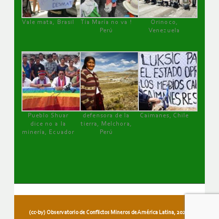
Vale mata, Brasil
Tía María no va !
Orinoco,
Perú
Venezuela
Pueblo Shuar
defensora de la
Caimanes, Chile
dice no a la
tierra, Melchora,
minería, Ecuador
Perú
(cc-by) Observatorio de Conflictos Mineros de América Latina, 2026