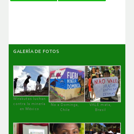
de
artículos
GALERÌA DE FOTOS
Wirakutas luchan
contra la minería
No a Dominga,
VALE mata,
en México
Chile
Brasil