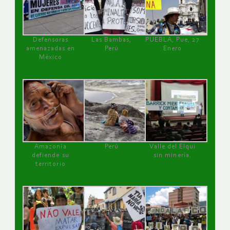
Defensoras
Las Bambas,
PUEBLA, Pue, 27
amenazadas en
Perú
Enero
México
Amazonía
Perú
Valle del Elqui
defiende su
sin minería.
territorio