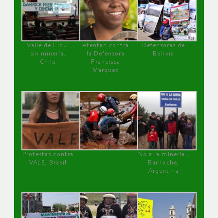
Valle de Elqui
Atentan contra
Defensoras de
sin minería.
la Defensora
Bolivia
Chile
Francisca
Márquez
Protestas contra
No a la minería ,
VALE, Brasil
Bariloche,
Argentina