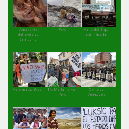
Amazonía
Perú
Valle del Elqui
defiende su
sin minería.
territorio
Vale mata, Brasil
Tía María no va !
Orinoco,
Perú
Venezuela