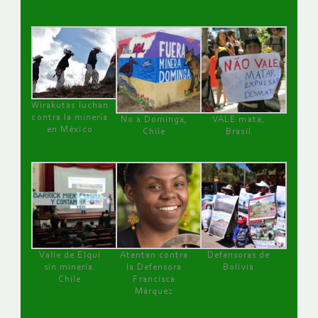
Wirakutas luchan
contra la minería
No a Dominga,
VALE mata,
en México
Chile
Brasil
Valle de Elqui
Atentan contra
Defensoras de
sin minería.
la Defensora
Bolivia
Chile
Francisca
Márquez