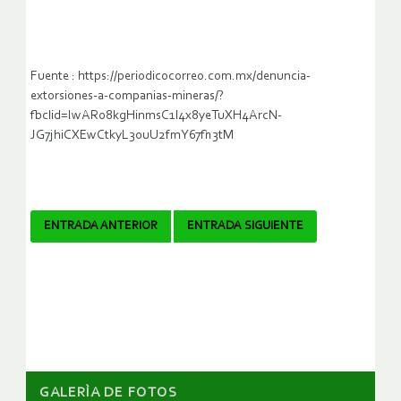
Fuente : https://periodicocorreo.com.mx/denuncia-
extorsiones-a-companias-mineras/?
fbclid=IwAR08kgHinmsC1l4x8yeTuXH4ArcN-
JG7jhiCXEwCtkyL30uU2fmY67fh3tM
Navegador
ENTRADA ANTERIOR
ENTRADA SIGUIENTE
de
artículos
GALERÌA DE FOTOS