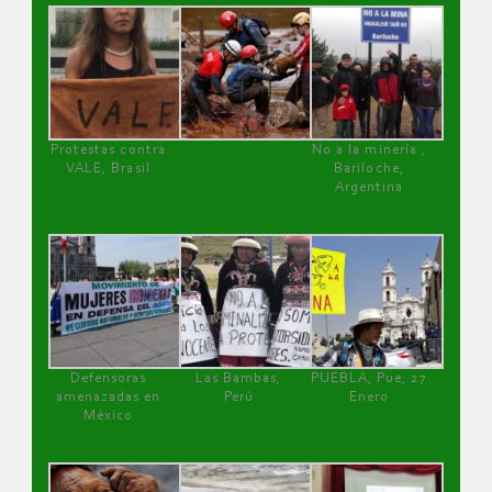
Protestas contra
No a la minería ,
VALE, Brasil
Bariloche,
Argentina
Defensoras
Las Bambas,
PUEBLA, Pue, 27
amenazadas en
Perú
Enero
México