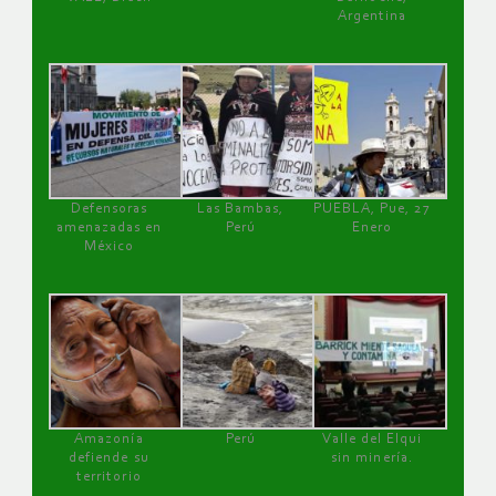
Argentina
Defensoras
Las Bambas,
PUEBLA, Pue, 27
amenazadas en
Perú
Enero
México
Amazonía
Perú
Valle del Elqui
defiende su
sin minería.
territorio