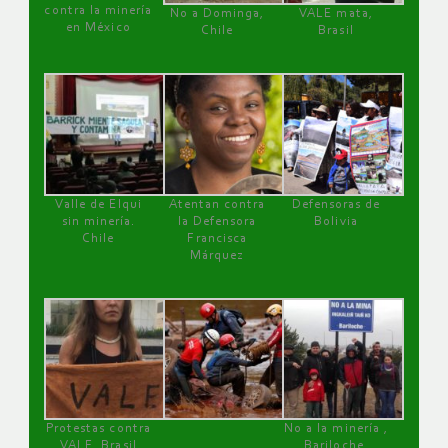
contra la minería
No a Dominga,
VALE mata,
en México
Chile
Brasil
Valle de Elqui
Atentan contra
Defensoras de
sin minería.
la Defensora
Bolivia
Chile
Francisca
Márquez
Protestas contra
No a la minería ,
VALE, Brasil
Bariloche,