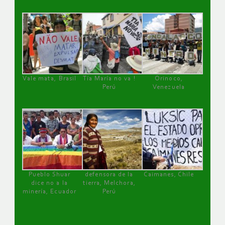
Vale mata, Brasil
Tía María no va !
Orinoco,
Perú
Venezuela
Pueblo Shuar
defensora de la
Caimanes, Chile
dice no a la
tierra, Melchora,
minería, Ecuador
Perú