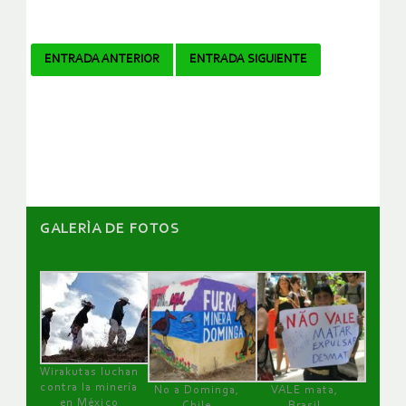
Navegador
ENTRADA ANTERIOR
ENTRADA SIGUIENTE
de
artículos
GALERÌA DE FOTOS
Wirakutas luchan
contra la minería
No a Dominga,
VALE mata,
en México
Chile
Brasil