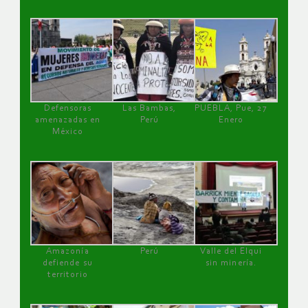
Defensoras
Las Bambas,
PUEBLA, Pue, 27
amenazadas en
Perú
Enero
México
Amazonía
Perú
Valle del Elqui
defiende su
sin minería.
territorio