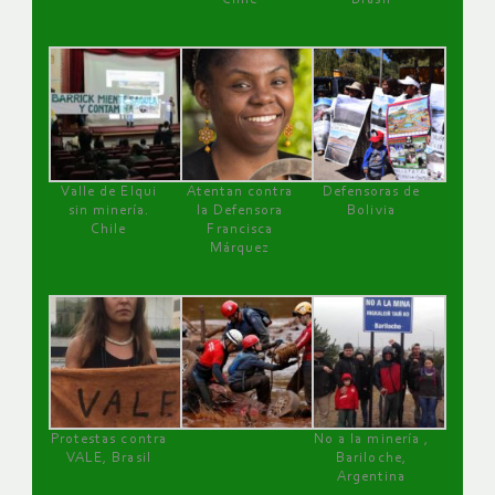
Valle de Elqui
Atentan contra
Defensoras de
sin minería.
la Defensora
Bolivia
Chile
Francisca
Márquez
Protestas contra
No a la minería ,
VALE, Brasil
Bariloche,
Argentina