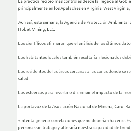
La práctica recibió más controles desde la llegada al Gobie
principalmente en los Apalaches en Virginia, West Virginia
Aun así, esta semana, la Agencia de Protección Ambiental 
Hobet Mining, LLC.
Los científicos afirmaron que el análisis de los últimos da
Los habitantes locales también resultarían lesionados debid
Los residentes de las áreas cercanas a las zonas donde se 
salud.
Los esfuerzos para revertir o disminuir el impacto de la 
La portavoz de la Asociación Nacional de Minería, Carol Rau
«Intenta generar correlaciones que no deberían hacerse. Es
personas sin trabajo y alteraría nuestra capacidad de brinda