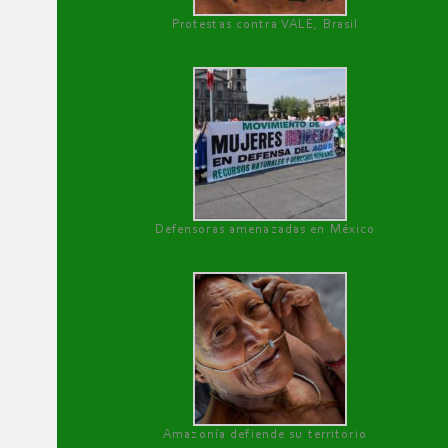
Protestas contra VALE, Brasil
Defensoras amenazadas en México
Amazonía defiende su territorio