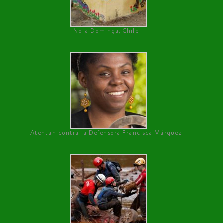
No a Dominga, Chile
Atentan contra la Defensora Francisca Márquez