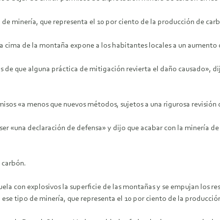
 de minería, que representa el 10 por ciento de la producción de c
 la cima de la montaña expone a los habitantes locales a un aumento 
 de que alguna práctica de mitigación revierta el daño causado», dij
rmisos «a menos que nuevos métodos, sujetos a una rigurosa revisión
r ser «una declaración de defensa» y dijo que acabar con la minería 
 carbón.
uela con explosivos la superficie de las montañas y se empujan los re
n ese tipo de minería, que representa el 10 por ciento de la producc