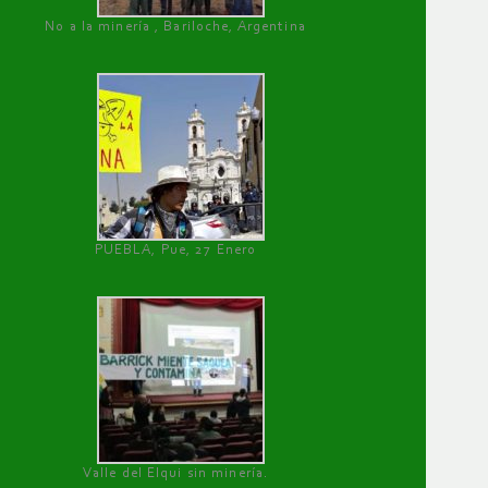
No a la minería , Bariloche, Argentina
PUEBLA, Pue, 27 Enero
Valle del Elqui sin minería.