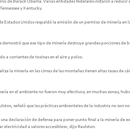
rno de Barack Obama. Varias entidades federales instaron a reducir el
, Tennessee y Kentucky.
de Estados Unidos respaldó la emisión de un permiso de minería en l
tos demostró que ese tipo de minería destruye grandes porciones de bo
o a corrientes de toxinas en el aire y polvo.
realiza la minería en las cimas de las montañas tienen altas tasas de
monería en el ambiente no fueron muy efectivos; en muchas zonas, hu
lston, señaló que las prácticas ambientales de la industria no son no
 una declaración de defensa para poner punto final a la minería de ex
r electricidad a valores accesibles», dijo Raulston.