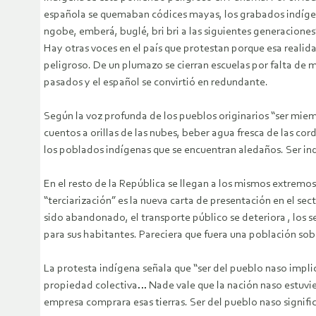
española se quemaban códices mayas, los grabados indígenas,
ngobe, emberá, buglé, bri bri a las siguientes generaciones
Hay otras voces en el país que protestan porque esa reali
peligroso. De un plumazo se cierran escuelas por falta de m
pasados y el español se convirtió en redundante.
Según la voz profunda de los pueblos originarios “ser mie
cuentos a orillas de las nubes, beber agua fresca de las co
los poblados indígenas que se encuentran aledaños. Ser indíg
En el resto de la República se llegan a los mismos extremos
“terciarización” es la nueva carta de presentación en el sec
sido abandonado, el transporte público se deteriora , los s
para sus habitantes. Pareciera que fuera una población so
La protesta indígena señala que “ser del pueblo naso impli
propiedad colectiva… Nade vale que la nación naso estuvie
empresa comprara esas tierras. Ser del pueblo naso signific