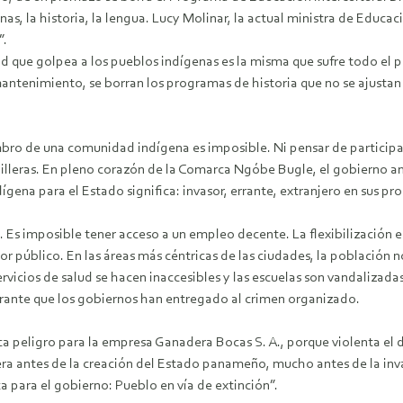
 la historia, la lengua. Lucy Molinar, la actual ministra de Educaci
”.
dad que golpea a los pueblos indígenas es la misma que sufre todo 
antenimiento, se borran los programas de historia que no se ajustan 
mbro de una comunidad indígena es imposible. Ni pensar de participar
rdilleras. En pleno corazón de la Comarca Ngóbe Bugle, el gobierno a
ena para el Estado significa: invasor, errante, extranjero en sus propi
. Es imposible tener acceso a un empleo decente. La flexibilización en
tor público. En las áreas más céntricas de las ciudades, la población 
ervicios de salud se hacen inaccesibles y las escuelas son vandalizad
brante que los gobiernos han entregado al crimen organizado.
ca peligro para la empresa Ganadera Bocas S. A., porque violenta el 
ra antes de la creación del Estado panameño, mucho antes de la inv
a para el gobierno: Pueblo en vía de extinción”.