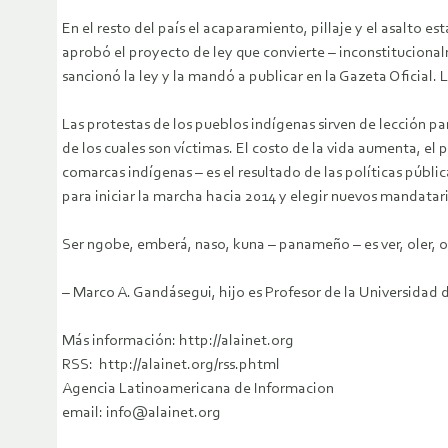
En el resto del país el acaparamiento, pillaje y el asalto 
aprobó el proyecto de ley que convierte – inconstitucionalm
sancionó la ley y la mandó a publicar en la Gazeta Oficial. 
Las protestas de los pueblos indígenas sirven de lección p
de los cuales son víctimas. El costo de la vida aumenta, el 
comarcas indígenas – es el resultado de las políticas públ
para iniciar la marcha hacia 2014 y elegir nuevos mandatari
Ser ngobe, emberá, naso, kuna – panameño – es ver, oler, oír
– Marco A. Gandásegui, hijo es Profesor de la Universidad
Más información: http://alainet.org
RSS: http://alainet.org/rss.phtml
Agencia Latinoamericana de Informacion
email: info@alainet.org