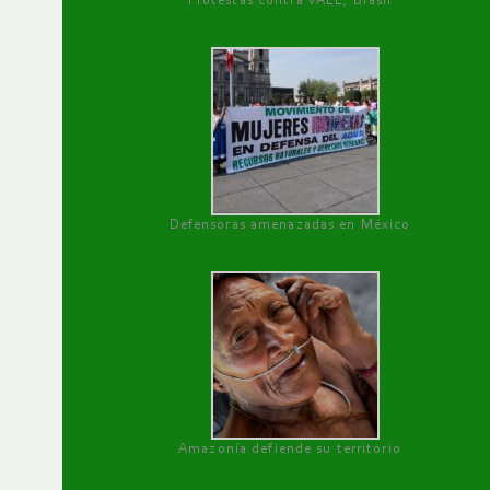
Protestas contra VALE, Brasil
Defensoras amenazadas en México
Amazonía defiende su territorio