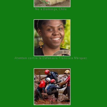
No a Dominga, Chile
Atentan contra la Defensora Francisca Márquez