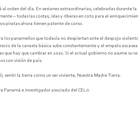
está al orden del día. En sesiones extraordinarias, celebradas durant
ente – todas las costas, islas y riberas en coto para el enriquecimi
Los piratas ahora tienen patente de corso.
ara los panameños que todavía no despiertan ante el despojo violento
precio de la canasta básica sube constantemente y el empelo escasea. L
icas que hay que cambiar en 2010. Si el actual gobierno no asume su r
os con visión de país.
, sentir la tierra como un ser viviente, Nuestra Madre Tierra.
 de Panamá e investigador asociado del CELA