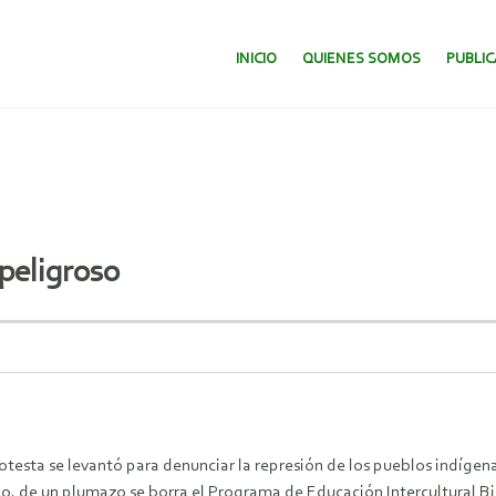
SALTAR AL CONTENIDO.
INICIO
QUIENES SOMOS
PUBLI
peligroso
otesta se levantó para denunciar la represión de los pueblos indíge
o, de un plumazo se borra el Programa de Educación Intercultural Bil