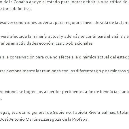
 de la Conanp apoye al estado para lograr definir la ruta crítica de
atoria definitiva.
olver condiciones adversas para mejorar el nivel de vida de las famil
rá afectada la minería actual y además se continuará el análisis ex
40 años en actividades económicas y poblacionales.
ada a la conservación para que no afecte a la dinámica actual del esta
zar personalmente las reuniones con los diferentes grupos mineros q
 reuniones se logren los acuerdos pertinentes a fin de beneficiar ta
a.
egas, secretario general de Gobierno; Fabiola Rivera Salinas, titul
 José Antonio Martinez Zaragoza de la Profepa.