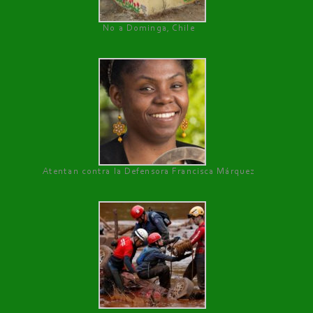
No a Dominga, Chile
Atentan contra la Defensora Francisca Márquez