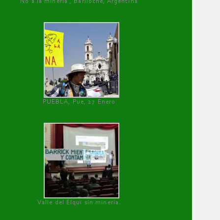
No a la minería , Bariloche, Argentina
PUEBLA, Pue, 27 Enero
Valle del Elqui sin minería.