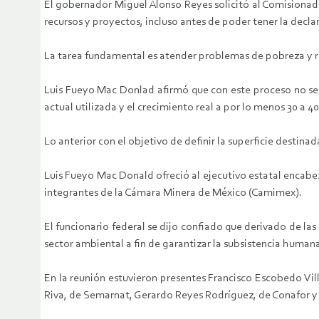
El gobernador Miguel Alonso Reyes solicitó al Comisionado
recursos y proyectos, incluso antes de poder tener la declar
La tarea fundamental es atender problemas de pobreza y res
Luis Fueyo Mac Donlad afirmó que con este proceso no se ve
actual utilizada y el crecimiento real a por lo menos 30 a 
Lo anterior con el objetivo de definir la superficie destin
Luis Fueyo Mac Donald ofreció al ejecutivo estatal encabe
integrantes de la Cámara Minera de México (Camimex).
El funcionario federal se dijo confiado que derivado de las
sector ambiental a fin de garantizar la subsistencia human
En la reunión estuvieron presentes Francisco Escobedo Vill
Riva, de Semarnat, Gerardo Reyes Rodríguez, de Conafor y