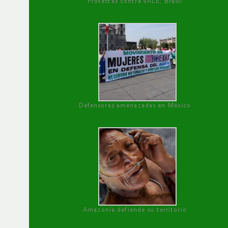
Protestas contra VALE, Brasil
Defensoras amenazadas en México
Amazonía defiende su territorio