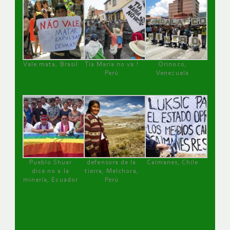
Vale mata, Brasil
Tía María no va !
Orinoco,
Perú
Venezuela
Pueblo Shuar
defensora de la
Caimanes, Chile
dice no a la
tierra, Melchora,
minería, Ecuador
Perú