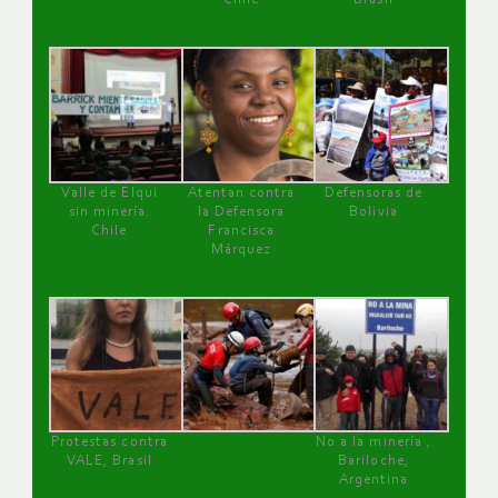
Valle de Elqui
Atentan contra
Defensoras de
sin minería.
la Defensora
Bolivia
Chile
Francisca
Márquez
Protestas contra
No a la minería ,
VALE, Brasil
Bariloche,
Argentina