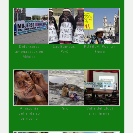
Defensoras
Las Bambas,
PUEBLA, Pue, 27
amenazadas en
Perú
Enero
México
Amazonía
Perú
Valle del Elqui
defiende su
sin minería.
territorio