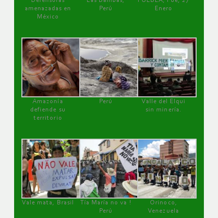
Defensoras
Las Bambas,
PUEBLA, Pue, 27
amenazadas en
Perú
Enero
México
Amazonía
Perú
Valle del Elqui
defiende su
sin minería.
territorio
Vale mata, Brasil
Tía María no va !
Orinoco,
Perú
Venezuela