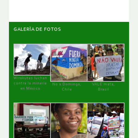
artículos
GALERÌA DE FOTOS
Wirakutas luchan
contra la minería
No a Dominga,
VALE mata,
en México
Chile
Brasil