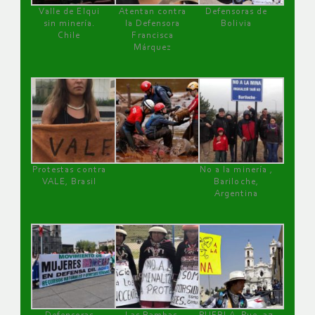
Valle de Elqui
Atentan contra
Defensoras de
sin minería.
la Defensora
Bolivia
Chile
Francisca
Márquez
Protestas contra
No a la minería ,
VALE, Brasil
Bariloche,
Argentina