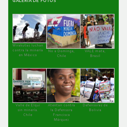
GALERÌA DE FOTOS
Wirakutas luchan
contra la minería
No a Dominga,
VALE mata,
en México
Chile
Brasil
Valle de Elqui
Atentan contra
Defensoras de
sin minería.
la Defensora
Bolivia
Chile
Francisca
Márquez