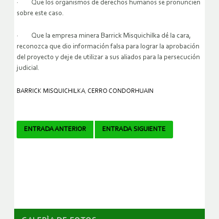
· Que los organismos de derechos humanos se pronuncien
sobre este caso.
· Que la empresa minera Barrick Misquichilka dé la cara,
reconozca que dio información falsa para lograr la aprobación
del proyecto y deje de utilizar a sus aliados para la persecución
judicial.
BARRICK MISQUICHILKA
,
CERRO CONDORHUAIN
Navegador
ENTRADA ANTERIOR
ENTRADA SIGUIENTE
de
artículos