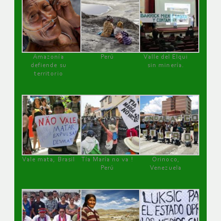
Amazonía
Perú
Valle del Elqui
defiende su
sin minería.
territorio
Vale mata, Brasil
Tía María no va !
Orinoco,
Perú
Venezuela