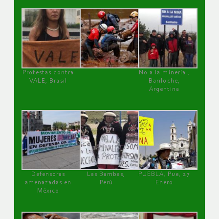
Protestas contra
No a la minería ,
VALE, Brasil
Bariloche,
Argentina
Defensoras
Las Bambas,
PUEBLA, Pue, 27
amenazadas en
Perú
Enero
México