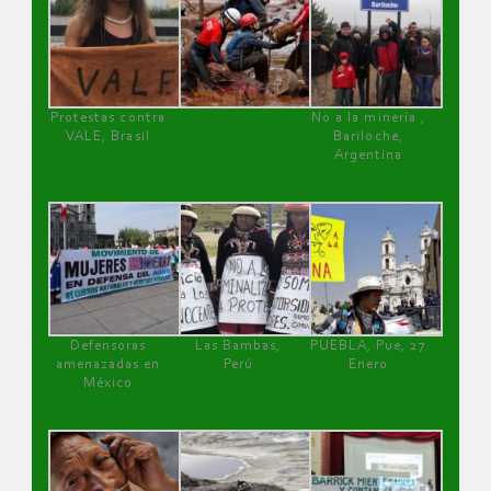
Protestas contra
No a la minería ,
VALE, Brasil
Bariloche,
Argentina
Defensoras
Las Bambas,
PUEBLA, Pue, 27
amenazadas en
Perú
Enero
México