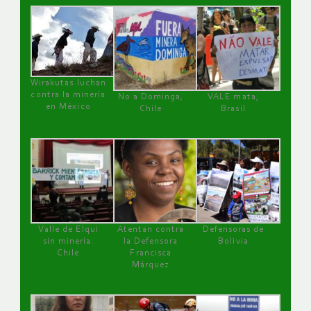
Wirakutas luchan
contra la minería
No a Dominga,
VALE mata,
en México
Chile
Brasil
Valle de Elqui
Atentan contra
Defensoras de
sin minería.
la Defensora
Bolivia
Chile
Francisca
Márquez