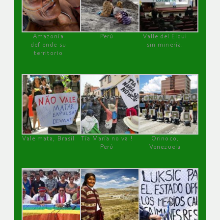
Amazonía
Perú
Valle del Elqui
defiende su
sin minería.
territorio
Vale mata, Brasil
Tía María no va !
Orinoco,
Perú
Venezuela