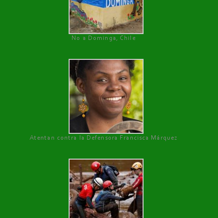
No a Dominga, Chile
Atentan contra la Defensora Francisca Márquez