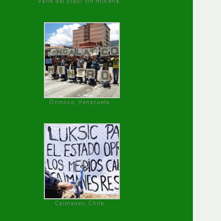
Valle del Elqui sin minería.
Orinoco, Venezuela
Caimanes, Chile