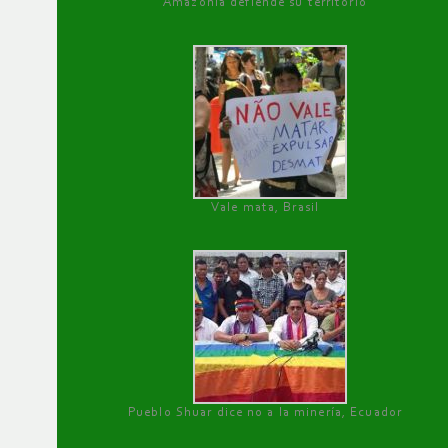
Amazonía defiende su territorio
Vale mata, Brasil
Pueblo Shuar dice no a la minería, Ecuador