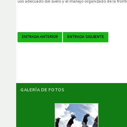
uso adecuado del suelo y el manejo organizado de la fronte
Navegador
ENTRADA ANTERIOR
ENTRADA SIGUIENTE
de
artículos
GALERÌA DE FOTOS