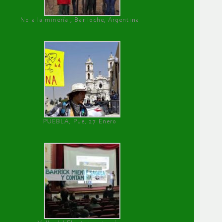
No a la minería , Bariloche, Argentina
PUEBLA, Pue, 27 Enero