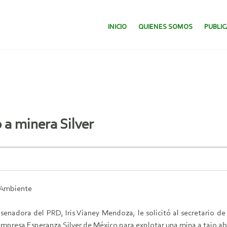
SALTAR AL CONTENIDO.
INICIO
QUIENES SOMOS
PUBLI
a minera Silver
o Ambiente
a senadora del PRD, Iris Vianey Mendoza, le solicitó al secretario 
mpresa Esperanza Silver de México para explotar una mina a tajo ab