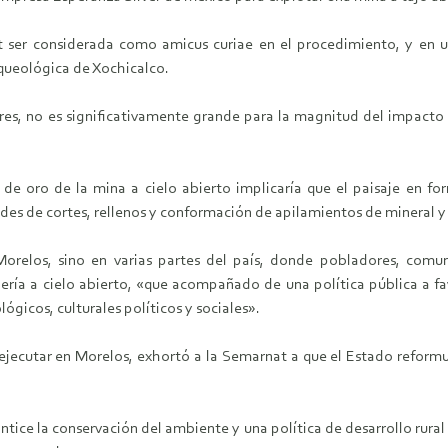
 ser considerada como amicus curiae en el procedimiento, y en un
rqueológica de Xochicalco.
ares, no es significativamente grande para la magnitud del impact
de oro de la mina a cielo abierto implicaría que el paisaje en f
des de cortes, rellenos y conformación de apilamientos de mineral y
 Morelos, sino en varias partes del país, donde pobladores, com
 a cielo abierto, «que acompañado de una política pública a favor 
ógicos, culturales políticos y sociales».
ejecutar en Morelos, exhortó a la Semarnat a que el Estado reform
tice la conservación del ambiente y una política de desarrollo rural