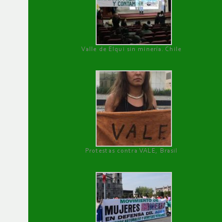
Valle de Elqui sin minería. Chile
Protestas contra VALE, Brasil