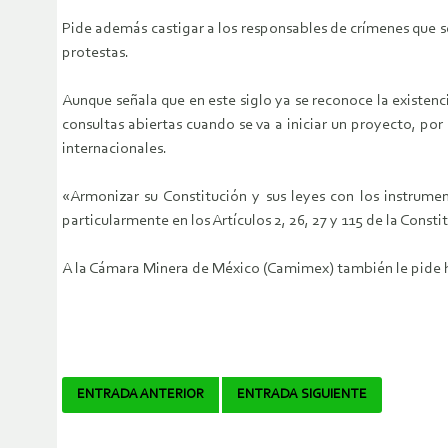
Pide además castigar a los responsables de crímenes que s
protestas.
Aunque señala que en este siglo ya se reconoce la existen
consultas abiertas cuando se va a iniciar un proyecto, po
internacionales.
«Armonizar su Constitución y sus leyes con los instrume
particularmente en los Artículos 2, 26, 27 y 115 de la Consti
A la Cámara Minera de México (Camimex) también le pide ha
Navegador
ENTRADA ANTERIOR
ENTRADA SIGUIENTE
de