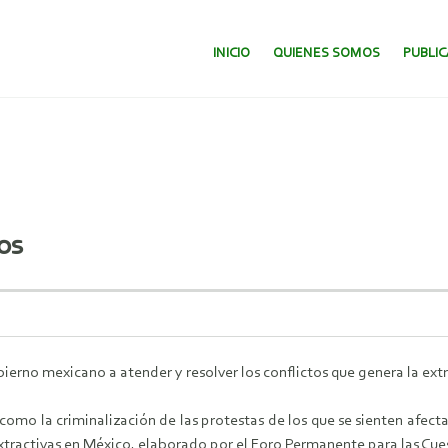
SALTAR AL CONTENIDO.
INICIO
QUIENES SOMOS
PUBLI
os
erno mexicano a atender y resolver los conflictos que genera la extr
 como la criminalización de las protestas de los que se sienten afec
extractivas en México, elaborado por el Foro Permanente para las Cue