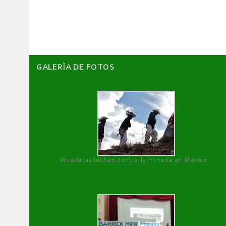
artículos
GALERÌA DE FOTOS
Wirakutas luchan contra la minería en México