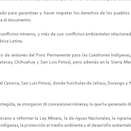
ado para garantizar y hacer respetar los derechos de los pueblos i
ca el documento.
onflictos mineros, y más de 200 conflictos ambientales relacionad
rica Latina.
o de sesiones del Foro Permanente para las Cuestiones Indígenas, 
tecas, Chihuahua y San Luis Potosí, pero además en la Sierra Mad
el Catorce, San Luis Potosí, donde huicholes de Jalisco, Durango y 
otegida, se otorgaron 76 concesiones mineras, lo que ha generado di
cano a reformar la Ley Minera, la de Aguas Nacionales, la Agraria
ndígenas, la protección al medio ambiente y el desarrollo sustentab