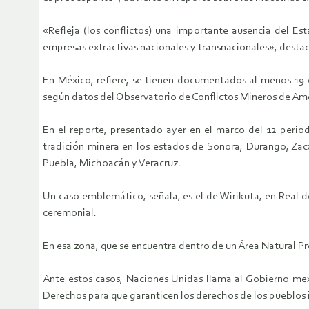
«Refleja (los conflictos) una importante ausencia del Est
empresas extractivas nacionales y transnacionales», desta
En México, refiere, se tienen documentados al menos 19 c
según datos del Observatorio de Conflictos Mineros de Amé
En el reporte, presentado ayer en el marco del 12 period
tradición minera en los estados de Sonora, Durango, Zaca
Puebla, Michoacán y Veracruz.
Un caso emblemático, señala, es el de Wirikuta, en Real d
ceremonial.
En esa zona, que se encuentra dentro de un Área Natural Pr
Ante estos casos, Naciones Unidas llama al Gobierno mexi
Derechos para que garanticen los derechos de los pueblos i