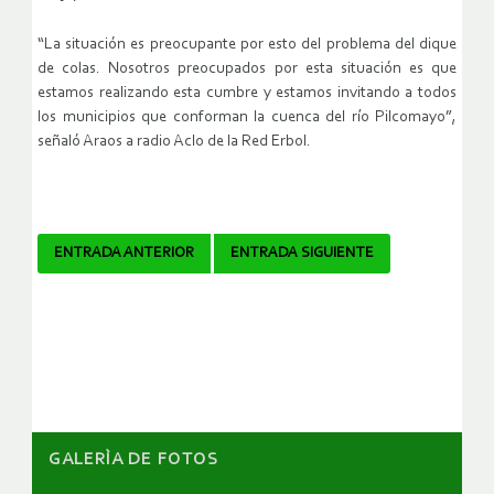
“La situación es preocupante por esto del problema del dique
de colas. Nosotros preocupados por esta situación es que
estamos realizando esta cumbre y estamos invitando a todos
los municipios que conforman la cuenca del río Pilcomayo”,
señaló Araos a radio Aclo de la Red Erbol.
Navegador
ENTRADA ANTERIOR
ENTRADA SIGUIENTE
de
artículos
GALERÌA DE FOTOS