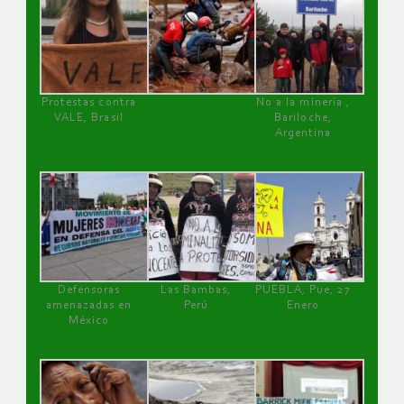
Protestas contra
No a la minería ,
VALE, Brasil
Bariloche,
Argentina
Defensoras
Las Bambas,
PUEBLA, Pue, 27
amenazadas en
Perú
Enero
México