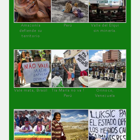
Amazonía
Perú
Valle del Elqui
defiende su
sin minería.
territorio
Vale mata, Brasil
Tía María no va !
Orinoco,
Perú
Venezuela