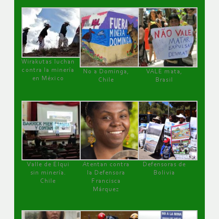
Wirakutas luchan
contra la minería
No a Dominga,
VALE mata,
en México
Chile
Brasil
Valle de Elqui
Atentan contra
Defensoras de
sin minería.
la Defensora
Bolivia
Chile
Francisca
Márquez