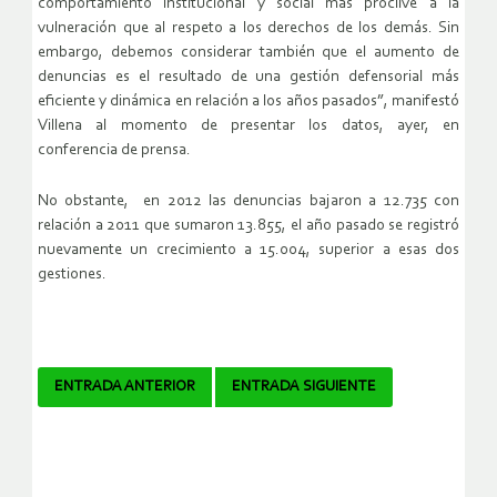
comportamiento institucional y social más proclive a la
vulneración que al respeto a los derechos de los demás. Sin
embargo, debemos considerar también que el aumento de
denuncias es el resultado de una gestión defensorial más
eficiente y dinámica en relación a los años pasados”, manifestó
Villena al momento de presentar los datos, ayer, en
conferencia de prensa.
No obstante, en 2012 las denuncias bajaron a 12.735 con
relación a 2011 que sumaron 13.855, el año pasado se registró
nuevamente un crecimiento a 15.004, superior a esas dos
gestiones.
Navegador
ENTRADA ANTERIOR
ENTRADA SIGUIENTE
de
artículos