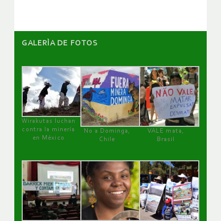
GALERÌA DE FOTOS
Wirakutas luchan
contra la minería
No a Dominga,
VALE mata,
en México
Chile
Brasil