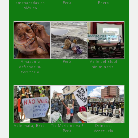
amenazadas en
Perú
Enero
México
Amazonía
Perú
Valle del Elqui
defiende su
sin minería.
territorio
Vale mata, Brasil
Tía María no va !
Orinoco,
Perú
Venezuela