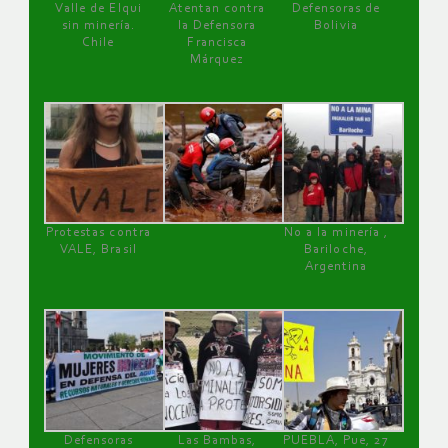
Valle de Elqui
Atentan contra
Defensoras de
sin minería.
la Defensora
Bolivia
Chile
Francisca
Márquez
Protestas contra
No a la minería ,
VALE, Brasil
Bariloche,
Argentina
Defensoras
Las Bambas,
PUEBLA, Pue, 27