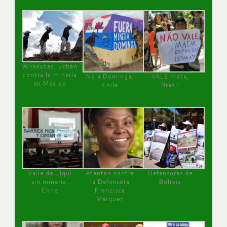
Wirakutas luchan
contra la minería
No a Dominga,
VALE mata,
en México
Chile
Brasil
Valle de Elqui
Atentan contra
Defensoras de
sin minería.
la Defensora
Bolivia
Chile
Francisca
Márquez