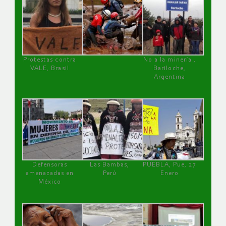
Protestas contra
No a la minería ,
VALE, Brasil
Bariloche,
Argentina
Defensoras
Las Bambas,
PUEBLA, Pue, 27
amenazadas en
Perú
Enero
México