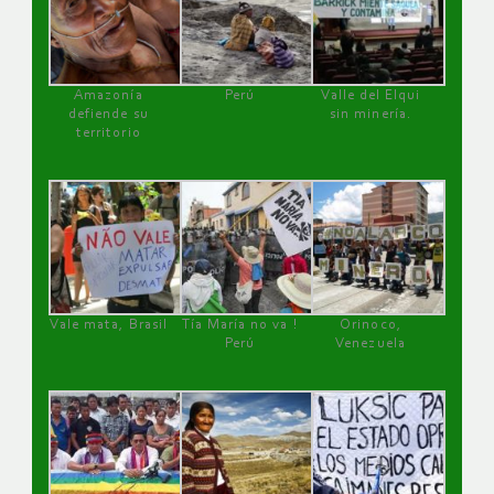
Amazonía
Perú
Valle del Elqui
defiende su
sin minería.
territorio
Vale mata, Brasil
Tía María no va !
Orinoco,
Perú
Venezuela