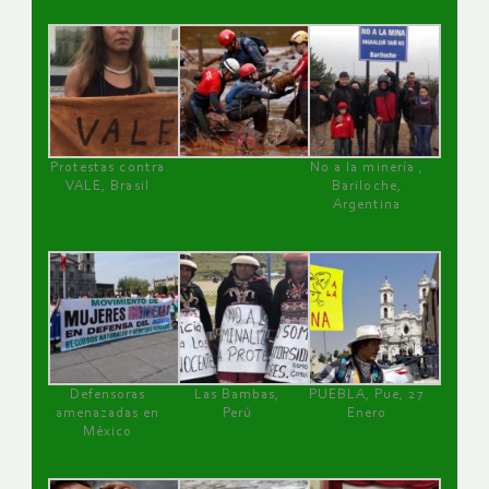
Protestas contra
No a la minería ,
VALE, Brasil
Bariloche,
Argentina
Defensoras
Las Bambas,
PUEBLA, Pue, 27
amenazadas en
Perú
Enero
México