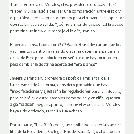
Tras la renuncia de Morales, el ex presidente uruguayo José
“Pepe” Mujica llegó a deslizar una comparación entre el litio y
el petróleo como supuesto motivo para el movimiento opositor
que reclamaba su salida. “¿Cómo el mundo occidental le puede
permitir a un indio que maneje el litio?”, ironizó.
Expertos consultados por
O Globo
de Brasil descartan que los
yacimientos de litio hayan sido un tema determinante para la
caída de Evo, pero
coinciden en señalar que hay un margen
para cambiar la doctrina acerca del “oro blanco”
.
Javiera Barandián, profesora de política ambiental de la
Universidad de California, consideró
probable que haya
“modificaciones y ajustes” a las regulaciones
para la industria,
pero aclaró que estos cambios demorarían y
ve difícil que sea
algo “radical”
. Según apuntó, aunque el esquema de Morales
haya sido criticado, también fue exitoso.
Por su parte, Thea Riofrancos, una politóloga especializada en
litio de la Providence College (Rhode Island), dijo al periódico