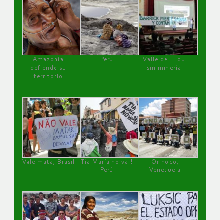
Amazonía
Perú
Valle del Elqui
defiende su
sin minería.
territorio
Vale mata, Brasil
Tía María no va !
Orinoco,
Perú
Venezuela