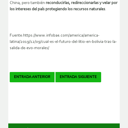
China, pero también
reconducirlas, redireccionarlas y velar por
los intereses del país protegiendo los recursos naturales
.
Fuente:https://www.infobae.com/america/america-
latina/2019/12/09/cual-es-el-futuro-del-litio-en-bolivia-tras-la-
salida-de-evo-morales/
Navegador
ENTRADA ANTERIOR
ENTRADA SIGUIENTE
de
artículos