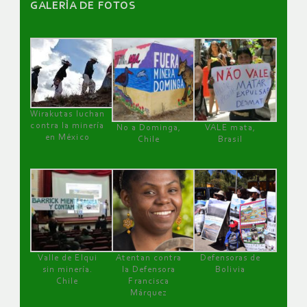
GALERÌA DE FOTOS
Wirakutas luchan
contra la minería
No a Dominga,
VALE mata,
en México
Chile
Brasil
Valle de Elqui
Atentan contra
Defensoras de
sin minería.
la Defensora
Bolivia
Chile
Francisca
Márquez