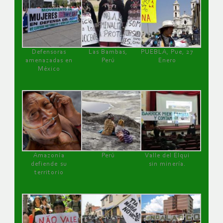
Defensoras
Las Bambas,
PUEBLA, Pue, 27
amenazadas en
Perú
Enero
México
Amazonía
Perú
Valle del Elqui
defiende su
sin minería.
territorio