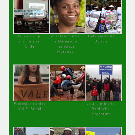
Valle de Elqui
Atentan contra
Defensoras de
sin minería.
la Defensora
Bolivia
Chile
Francisca
Márquez
Protestas contra
No a la minería ,
VALE, Brasil
Bariloche,
Argentina