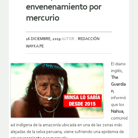
envenenamiento por
mercurio
16 DICIEMBRE, 2019
AUTOR:
REDACCIÓN
WAYKA.PE
El diario
inglés,
The
Guardia
n
,
informó
que los
Nahua
,
comunid
ad indígena de la amazonía ubicada en una de las zonas más
alejadas de la selva peruana, viene sufriendo una epidemia de