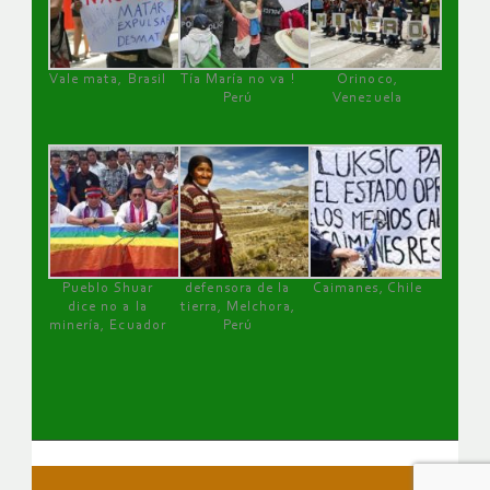
Vale mata, Brasil
Tía María no va !
Orinoco,
Perú
Venezuela
Pueblo Shuar
defensora de la
Caimanes, Chile
dice no a la
tierra, Melchora,
minería, Ecuador
Perú