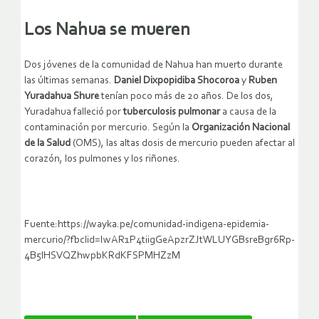
Los Nahua se mueren
Dos jóvenes de la comunidad de Nahua han muerto durante
las últimas semanas.
Daniel Dixpopidiba Shocoroa
y
Ruben
Yuradahua Shure
tenían poco más de 20 años. De los dos,
Yuradahua falleció por
tuberculosis pulmonar
a causa de la
contaminación por mercurio. Según la
Organización Nacional
de la Salud
(OMS), las altas dosis de mercurio pueden afectar al
corazón, los pulmones y los riñones.
Fuente:https://wayka.pe/comunidad-indigena-epidemia-
mercurio/?fbclid=IwAR1P4tiigGeApzrZJtWLUYGBsreBgr6Rp-
4B5lHSVQZhwpbKRdKFSPMHZzM