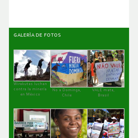
artículos
GALERÌA DE FOTOS
Wirakutas luchan
contra la minería
No a Dominga,
VALE mata,
en México
Chile
Brasil