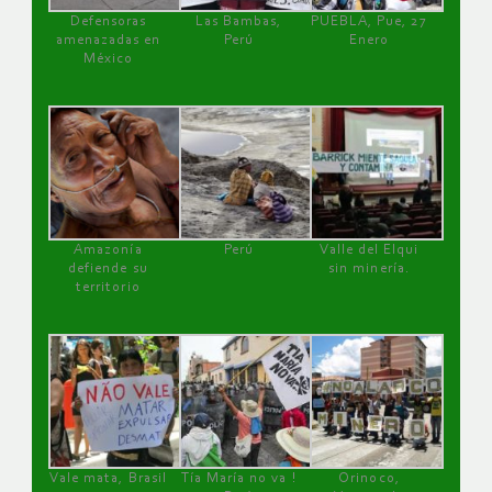
Defensoras
Las Bambas,
PUEBLA, Pue, 27
amenazadas en
Perú
Enero
México
Amazonía
Perú
Valle del Elqui
defiende su
sin minería.
territorio
Vale mata, Brasil
Tía María no va !
Orinoco,