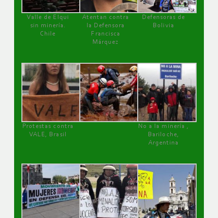
Valle de Elqui
Atentan contra
Defensoras de
sin minería.
la Defensora
Bolivia
Chile
Francisca
Márquez
Protestas contra
No a la minería ,
VALE, Brasil
Bariloche,
Argentina