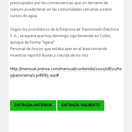
preocupados por las consecuencias que un derrame de
cianuro pueda tener en las comunidades cercanas a estos
cursos de agua.
Según los pronósticos de la Empresa de Transmisión Eléctrica
S.A., se espera que hoy domingo siga lloviendo en Colón,
aunque de forma “ligera”.
Personal de Ancon que estaba ayer en el área tomando
muestras reportó lluvias y crecida de los ríos.
http://mensual.prensa.com/mensual/contenido/2010/08/22/ho
y/panorama/2308685.asp#
Navegador
ENTRADA ANTERIOR
ENTRADA SIGUIENTE
de