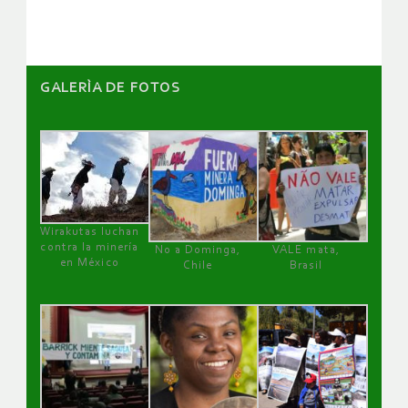
artículos
GALERÌA DE FOTOS
Wirakutas luchan
contra la minería
No a Dominga,
VALE mata,
en México
Chile
Brasil