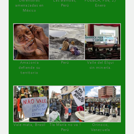
Defensoras
Las Bambas,
PUEBLA, Pue, 27
amenazadas en
Perú
Enero
México
Amazonía
Perú
Valle del Elqui
defiende su
sin minería.
territorio
Vale mata, Brasil
Tía María no va !
Orinoco,
Perú
Venezuela