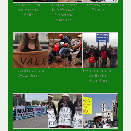
Valle de Elqui
Atentan contra
Defensoras de
sin minería.
la Defensora
Bolivia
Chile
Francisca
Márquez
Protestas contra
No a la minería ,
VALE, Brasil
Bariloche,
Argentina