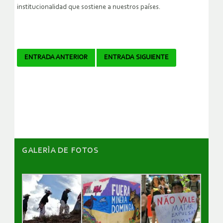
institucionalidad que sostiene a nuestros países.
Navegador
ENTRADA ANTERIOR
ENTRADA SIGUIENTE
de
artículos
GALERÌA DE FOTOS