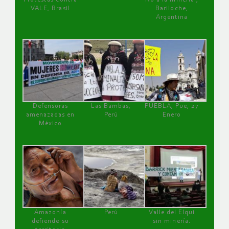
VALE, Brasil
Bariloche,
Argentina
Defensoras
Las Bambas,
PUEBLA, Pue, 27
amenazadas en
Perú
Enero
México
Amazonía
Perú
Valle del Elqui
defiende su
sin minería.