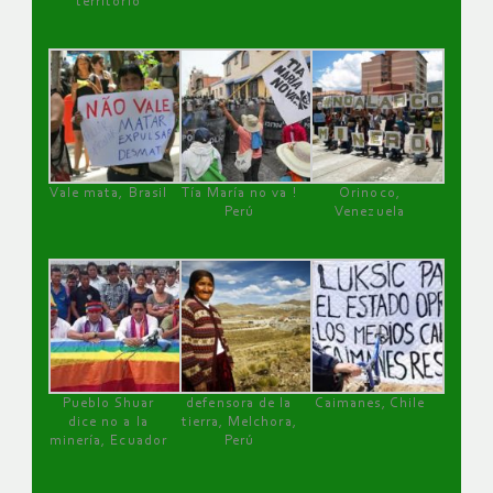
territorio
Vale mata, Brasil
Tía María no va !
Orinoco,
Perú
Venezuela
Pueblo Shuar
defensora de la
Caimanes, Chile
dice no a la
tierra, Melchora,
minería, Ecuador
Perú