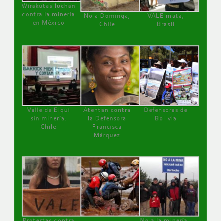
Wirakutas luchan
contra la minería
No a Dominga,
VALE mata,
en México
Chile
Brasil
Valle de Elqui
Atentan contra
Defensoras de
sin minería.
la Defensora
Bolivia
Chile
Francisca
Márquez
Protestas contra
No a la minería ,