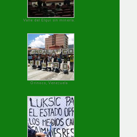
Valle del Elqui sin minería.
Orinoco, Venezuela