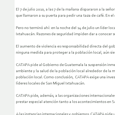
El 7 de julio 2010, a las 7 de la mañana dispararon a la s
que llamaron a su puerta para pedir una taza de café. En e
Pero no terminó ahí: en la noche del 14 de julio un líder lo
Ixtahuacán. Razones de seguridad impiden dar a conocer s
El aumento de violencia es responsabilidad directa del g
ninguna medida para proteger a la población local, aún sien
CATAPA pide al Gobierno de Guatemala la suspensión inmedia
ambiente y la salud de la población local alrededor de la 
población local. Como conclusión, CATAPA exige una inve
líderes locales de San Miguel Ixtahuacán.
CATAPA pide, además, a las organizaciones internacionale
prestar especial atención tanto a los acontecimientos en 
A las instancias internacionales y gobiernos, CATAPA pide