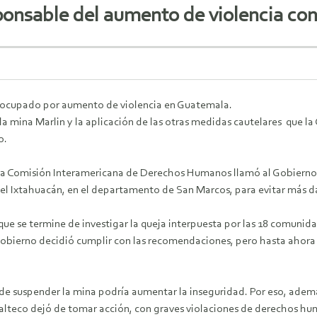
nsable del aumento de violencia cont
ocupado por aumento de violencia en Guatemala.
 la mina Marlin y la aplicación de las otras medidas cautelares que
o.
la Comisión Interamericana de Derechos Humanos llamó al Gobierno 
el Ixtahuacán, en el departamento de San Marcos, para evitar más d
que se termine de investigar la queja interpuesta por las 18 comuni
l Gobierno decidió cumplir con las recomendaciones, pero hasta aho
 de suspender la mina podría aumentar la inseguridad. Por eso, adem
malteco dejó de tomar acción, con graves violaciones de derechos 