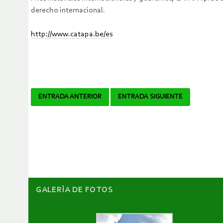
derecho internacional.
http://www.catapa.be/es
Navegador
ENTRADA ANTERIOR
ENTRADA SIGUIENTE
de
artículos
GALERÌA DE FOTOS