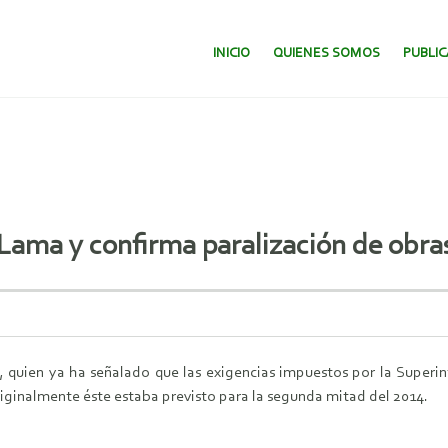
SALTAR AL CONTENIDO.
INICIO
QUIENES SOMOS
PUBLI
Lama y confirma paralización de obra
, quien ya ha señalado que las exigencias impuestos por la Super
riginalmente éste estaba previsto para la segunda mitad del 2014.