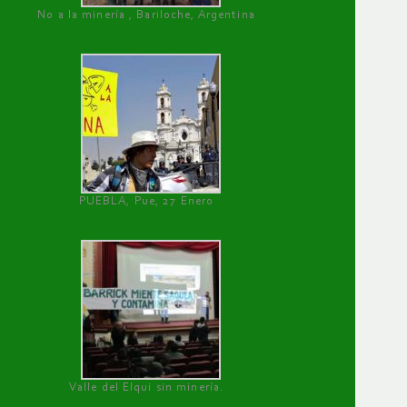
No a la minería , Bariloche, Argentina
PUEBLA, Pue, 27 Enero
Valle del Elqui sin minería.