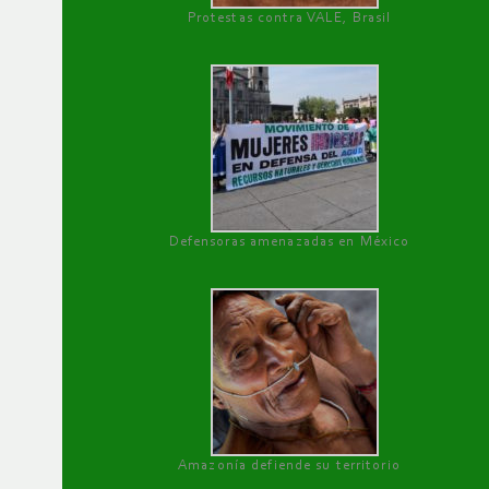
Protestas contra VALE, Brasil
Defensoras amenazadas en México
Amazonía defiende su territorio