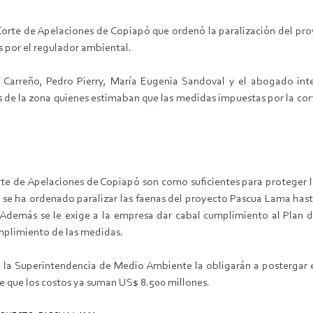
la Corte de Apelaciones de Copiapó que ordenó la paralización del pr
 por el regulador ambiental.
 Carreño, Pedro Pierry, María Eugenia Sandoval y el abogado int
 de la zona quienes estimaban que las medidas impuestas por la cort
rte de Apelaciones de Copiapó son como suficientes para proteger la
se ha ordenado paralizar las faenas del proyecto Pascua Lama has
”. Además se le exige a la empresa dar cabal cumplimiento al Pla
umplimiento de las medidas.
la Superintendencia de Medio Ambiente la obligarán a postergar el 
e que los costos ya suman US$ 8.500 millones.