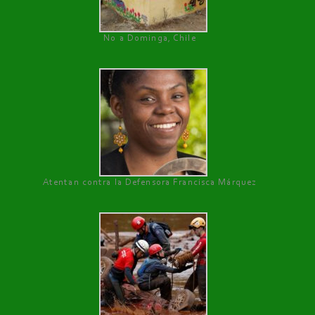
No a Dominga, Chile
Atentan contra la Defensora Francisca Márquez