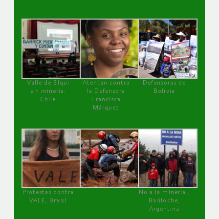
Valle de Elqui
Atentan contra
Defensoras de
sin minería.
la Defensora
Bolivia
Chile
Francisca
Márquez
Protestas contra
No a la minería ,
VALE, Brasil
Bariloche,
Argentina