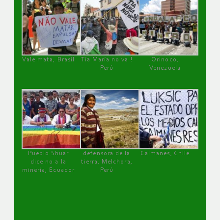
Vale mata, Brasil
Tía María no va !
Orinoco,
Perú
Venezuela
Pueblo Shuar
defensora de la
Caimanes, Chile
dice no a la
tierra, Melchora,
minería, Ecuador
Perú