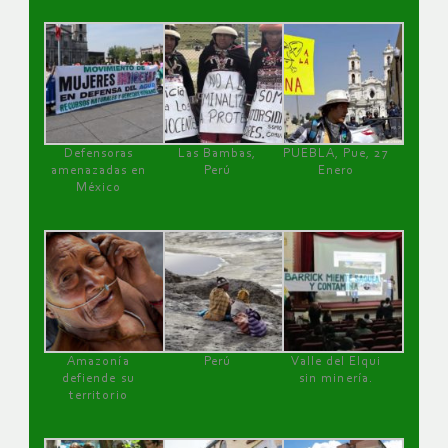
Defensoras
Las Bambas,
PUEBLA, Pue, 27
amenazadas en
Perú
Enero
México
Amazonía
Perú
Valle del Elqui
defiende su
sin minería.
territorio