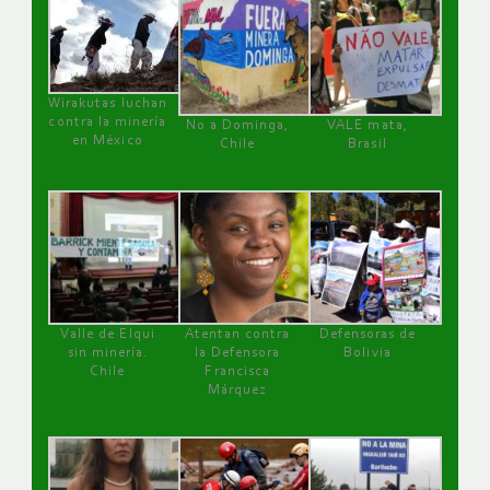
Wirakutas luchan
contra la minería
No a Dominga,
VALE mata,
en México
Chile
Brasil
Valle de Elqui
Atentan contra
Defensoras de
sin minería.
la Defensora
Bolivia
Chile
Francisca
Márquez