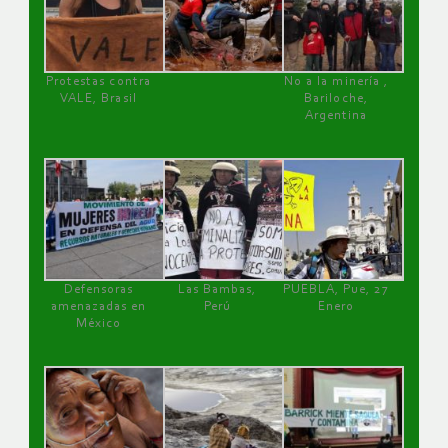
Protestas contra
No a la minería ,
VALE, Brasil
Bariloche,
Argentina
Defensoras
Las Bambas,
PUEBLA, Pue, 27
amenazadas en
Perú
Enero
México