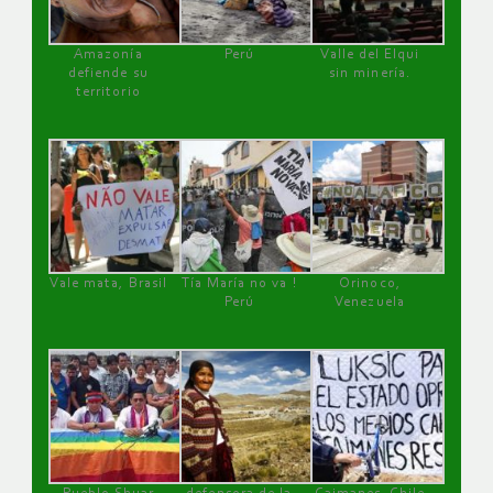
Amazonía
Perú
Valle del Elqui
defiende su
sin minería.
territorio
Vale mata, Brasil
Tía María no va !
Orinoco,
Perú
Venezuela