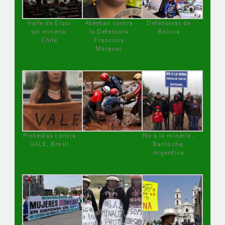
Valle de Elqui
Atentan contra
Defensoras de
sin minería.
la Defensora
Bolivia
Chile
Francisca
Márquez
Protestas contra
No a la minería ,
VALE, Brasil
Bariloche,
Argentina