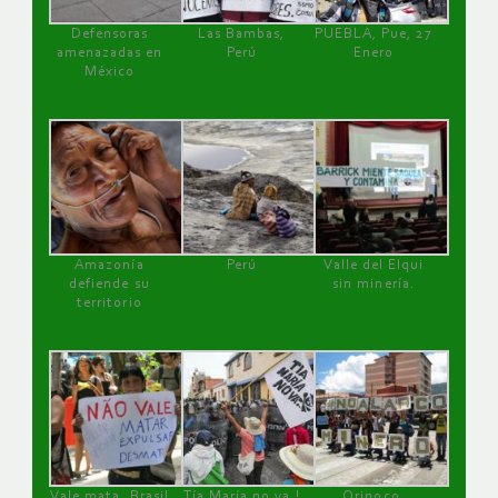
Defensoras
Las Bambas,
PUEBLA, Pue, 27
amenazadas en
Perú
Enero
México
Amazonía
Perú
Valle del Elqui
defiende su
sin minería.
territorio
Vale mata, Brasil
Tía María no va !
Orinoco,