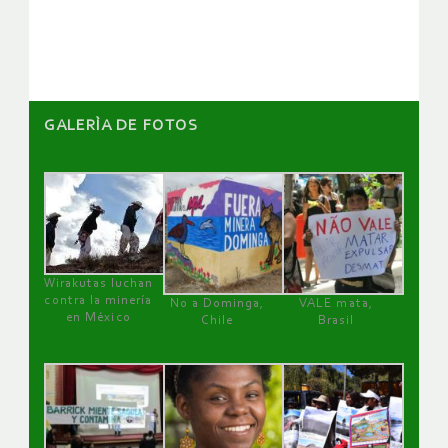
artículos
GALERÌA DE FOTOS
Wirakutas luchan
contra la minería
No a Dominga,
VALE mata,
en México
Chile
Brasil