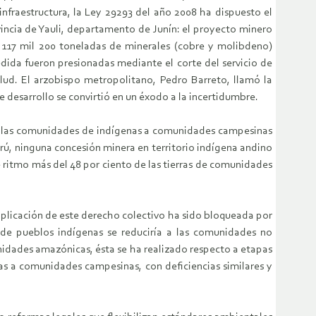
infraestructura, la Ley 29293 del año 2008 ha dispuesto el
incia de Yauli, departamento de Junín: el proyecto minero
 117 mil 200 toneladas de minerales (cobre y molibdeno)
dida fueron presionadas mediante el corte del servicio de
alud. El arzobispo metropolitano, Pedro Barreto, llamó la
desarrollo se convirtió en un éxodo a la incertidumbre.
de las comunidades de indígenas a comunidades campesinas
Perú, ninguna concesión minera en territorio indígena andino
e ritmo más del 48 por ciento de las tierras de comunidades
licación de este derecho colectivo ha sido bloqueada por
 de pueblos indígenas se reduciría a las comunidades no
munidades amazónicas, ésta se ha realizado respecto a etapas
as a comunidades campesinas, con deficiencias similares y