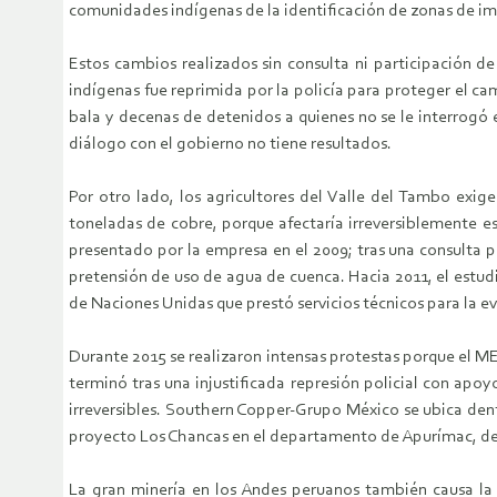
comunidades indígenas de la identificación de zonas de i
Estos cambios realizados sin consulta ni participación 
indígenas fue reprimida por la policía para proteger el c
bala y decenas de detenidos a quienes no se le interrogó e
diálogo con el gobierno no tiene resultados.
Por otro lado, los agricultores del Valle del Tambo exig
toneladas de cobre, porque afectaría irreversiblemente e
presentado por la empresa en el 2009; tras una consulta 
pretensión de uso de agua de cuenca. Hacia 2011, el estu
de Naciones Unidas que prestó servicios técnicos para la e
Durante 2015 se realizaron intensas protestas porque el M
terminó tras una injustificada represión policial con apo
irreversibles. Southern Copper-Grupo México se ubica dent
proyecto Los Chancas en el departamento de Apurímac, debi
La gran minería en los Andes peruanos también causa la 