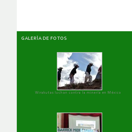
artículos
GALERÌA DE FOTOS
Wirakutas luchan contra la minería en México