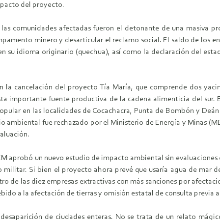
mpacto del proyecto.
de las comunidades afectadas fueron el detonante de una masiva p
ampamento minero y desarticular el reclamo social. El saldo de los 
n su idioma originario (quechua), así como la declaración del estad
en la cancelación del proyecto Tía María, que comprende dos yaci
sta importante fuente productiva de la cadena alimenticia del sur.
popular en las localidades de Cocachacra, Punta de Bombón y Deán V
dio ambiental fue rechazado por el Ministerio de Energía y Minas (
valuación.
EM aprobó un nuevo estudio de impacto ambiental sin evaluaciones ex
yo militar. Si bien el proyecto ahora prevé que usaría agua de mar d
ro de las diez empresas extractivas con más sanciones por afectaci
do a la afectación de tierras y omisión estatal de consulta previa
desaparición de ciudades enteras. No se trata de un relato mági