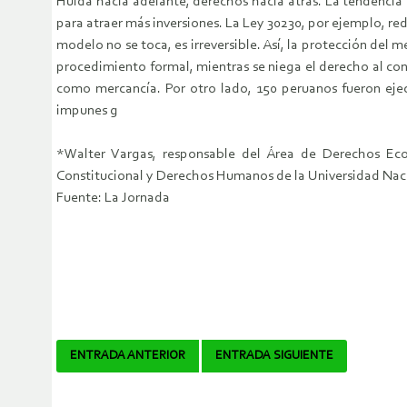
Huida hacia adelante, derechos hacia atrás. La tendencia 
para atraer más inversiones. La Ley 30230, por ejemplo, red
modelo no se toca, es irreversible. Así, la protección del
procedimiento formal, mientras se niega el derecho al co
como mercancía. Por otro lado, 150 peruanos fueron ejecu
impunes g
*Walter Vargas, responsable del Área de Derechos Eco
Constitucional y Derechos Humanos de la Universidad Nac
Fuente: La Jornada
Navegador
ENTRADA ANTERIOR
ENTRADA SIGUIENTE
de