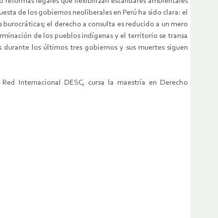
o reformas legales que flexibilizan estándares ambientales
esta de los gobiernos neoliberales en Perú ha sido clara: el
s burocráticas; el derecho a consulta es reducido a un mero
nación de los pueblos indígenas y el territorio se transa
s durante los últimos tres gobiernos y sus muertes siguen
 Red Internacional DESC, cursa la maestría en Derecho