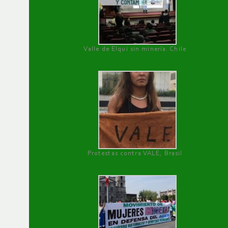
Valle de Elqui sin minería. Chile
Protestas contra VALE, Brasil