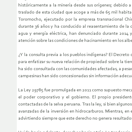
históricamente a la minería desde sus orígenes; debido a 
traslado de esta ciudad que acoge a más de 65 mil habita
Toromocho, ejecutado por la empresa transnacional Chin
durante 36 años y ha conducido al reasentamiento de la c
agua y energía eléctrica, han denunciado durante 2014 y 
atención sobre las condiciones de hacinamiento en los alb
¿Y la consulta previa a los pueblos indígenas? El Decre
para enfatizar su nueva relación de propiedad sobre la tier
ha sido consultada con las comunidades afectadas, a pesar 
campesinas han sido concesionadas sin información adecu
La Ley 29785 fue promulgada en 2011 como supuesto mecan
el poder corporativo y el gobierno. El propio presiden
contactadas de la selva peruana. Tras la ley, si bien algun
avanzadas de la inversión en hidrocarburos. Mientras, en
advirtiendo siempre que este derecho no genera resultados