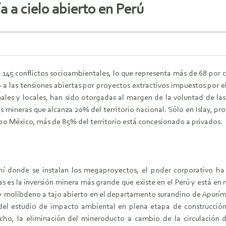
a a cielo abierto en Perú
 145 conflictos socioambientales, lo que representa más de 68 por cie
o a las tensiones abiertas por proyectos extractivos impuestos por el
ales y locales, han sido otorgadas al margen de la voluntad de l
 mineras que alcanza 20% del territorio nacional. Sólo en Islay, prov
o México, más de 85% del territorio está concesionado a privados.
í donde se instalan los megaproyectos, el poder corporativo ha 
s es la inversión minera más grande que existe en el Perú y está 
y molibdeno a tajo abierto en el departamento surandino de Apuríma
del estudio de impacto ambiental en plena etapa de construcción 
ho, la eliminación del mineroducto a cambio de la circulación d