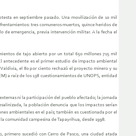
rotesta en septiembre pasado. Una movilización de 10 mil
enfrentamientos: tres comuneros muertos, quince heridos de
o de emergencia, previa intervención militar. A la fecha el
mientos de tajo abierto por un total 650 millones 715 mil
 El antecedente es el primer estudio de impacto ambiental
aldivia, el 80 por ciento rechazó el proyecto minero y su
MEM) a raíz de los 138 cuestionamientos de UNOPS, entidad
ternas ni la participación del pueblo afectado; la jornada
esalinizada, la población denuncia que los impactos serían
ones ambientales en el país; también es cuestionada por el
 a la comunidad campesina de Tapayrihua, desde 1998.
co, primero sucedió con Cerro de Pasco, una ciudad atada