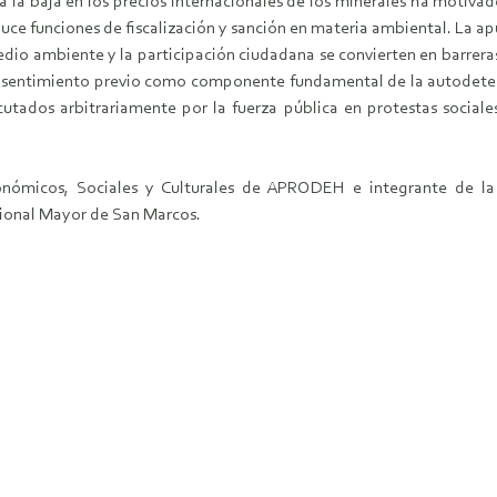
a la baja en los precios internacionales de los minerales ha motivad
uce funciones de fiscalización y sanción en materia ambiental. La apu
 medio ambiente y la participación ciudadana se convierten en barrera
nsentimiento previo como componente fundamental de la autodetermi
tados arbitrariamente por la fuerza pública en protestas sociale
nómicos, Sociales y Culturales de APRODEH e integrante de la
ional Mayor de San Marcos.