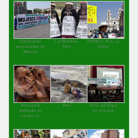
Defensoras
Las Bambas,
PUEBLA, Pue, 27
amenazadas en
Perú
Enero
México
Amazonía
Perú
Valle del Elqui
defiende su
sin minería.
territorio