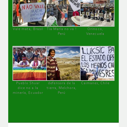
Vale mata, Brasil
Tía María no va !
Orinoco,
Perú
Venezuela
Pueblo Shuar
defensora de la
Caimanes, Chile
dice no a la
tierra, Melchora,
minería, Ecuador
Perú