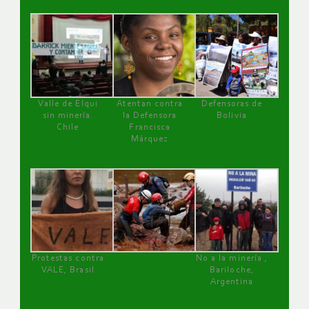
Valle de Elqui
Atentan contra
Defensoras de
sin minería.
la Defensora
Bolivia
Chile
Francisca
Márquez
Protestas contra
No a la minería ,
VALE, Brasil
Bariloche,
Argentina