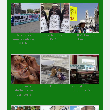
Defensoras
Las Bambas,
PUEBLA, Pue, 27
amenazadas en
Perú
Enero
México
Amazonía
Perú
Valle del Elqui
defiende su
sin minería.
territorio