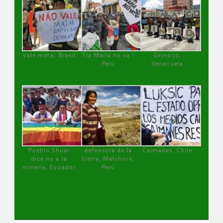
Vale mata, Brasil
Tía María no va !
Orinoco,
Perú
Venezuela
Pueblo Shuar
defensora de la
Caimanes, Chile
dice no a la
tierra, Melchora,
minería, Ecuador
Perú