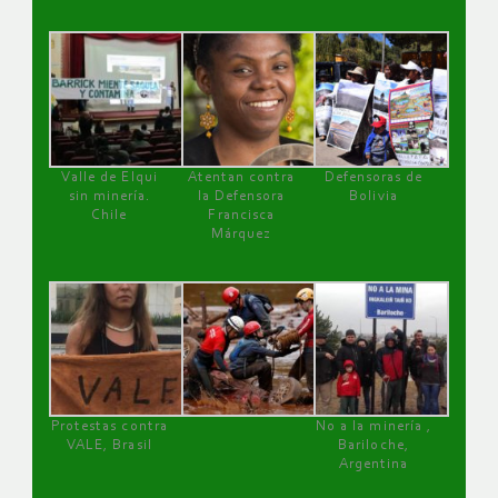
Valle de Elqui
Atentan contra
Defensoras de
sin minería.
la Defensora
Bolivia
Chile
Francisca
Márquez
Protestas contra
No a la minería ,
VALE, Brasil
Bariloche,
Argentina