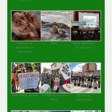
Amazonía
Perú
Valle del Elqui
defiende su
sin minería.
territorio
Vale mata, Brasil
Tía María no va !
Orinoco,
Perú
Venezuela