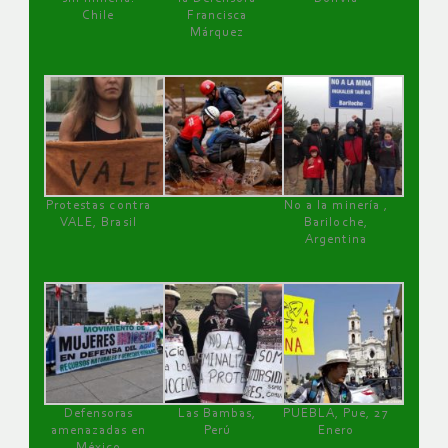
Chile
Francisca
Márquez
Protestas contra
No a la minería ,
VALE, Brasil
Bariloche,
Argentina
Defensoras
Las Bambas,
PUEBLA, Pue, 27
amenazadas en
Perú
Enero
México