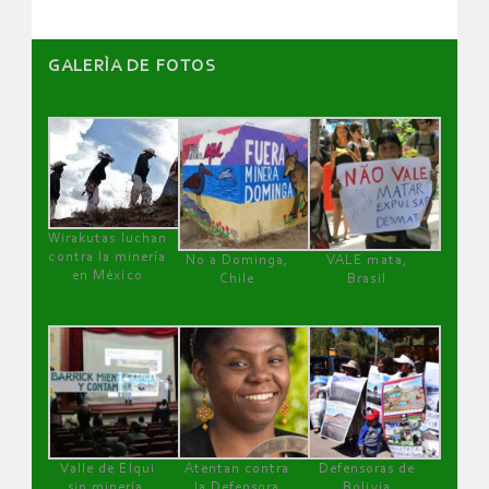
GALERÌA DE FOTOS
Wirakutas luchan
contra la minería
No a Dominga,
VALE mata,
en México
Chile
Brasil
Valle de Elqui
Atentan contra
Defensoras de
sin minería.
la Defensora
Bolivia