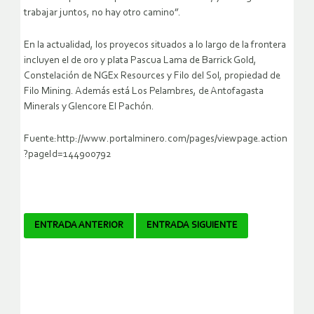
trabajar juntos, no hay otro camino”.
En la actualidad, los proyecos situados a lo largo de la frontera
incluyen el de oro y plata Pascua Lama de Barrick Gold,
Constelación de NGEx Resources y Filo del Sol, propiedad de
Filo Mining. Además está Los Pelambres, de Antofagasta
Minerals y Glencore El Pachón.
Fuente:http://www.portalminero.com/pages/viewpage.action
?pageId=144900792
Navegador
ENTRADA ANTERIOR
ENTRADA SIGUIENTE
de
artículos