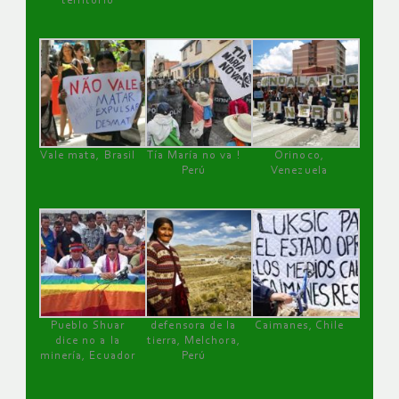
territorio
Vale mata, Brasil
Tía María no va !
Orinoco,
Perú
Venezuela
Pueblo Shuar
defensora de la
Caimanes, Chile
dice no a la
tierra, Melchora,
minería, Ecuador
Perú