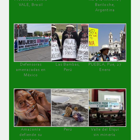
VALE, Brasil
Bariloche,
Argentina
Defensoras
Las Bambas,
PUEBLA, Pue, 27
amenazadas en
Perú
Enero
México
Amazonía
Perú
Valle del Elqui
defiende su
sin minería.