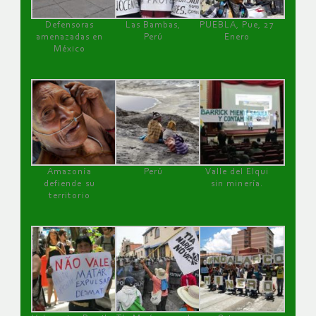
Defensoras
Las Bambas,
PUEBLA, Pue, 27
amenazadas en
Perú
Enero
México
Amazonía
Perú
Valle del Elqui
defiende su
sin minería.
territorio