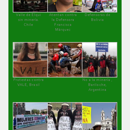
Valle de Elqui
Atentan contra
Defensoras de
sin minería.
la Defensora
Bolivia
Chile
Francisca
Márquez
Protestas contra
No a la minería ,
VALE, Brasil
Bariloche,
Argentina