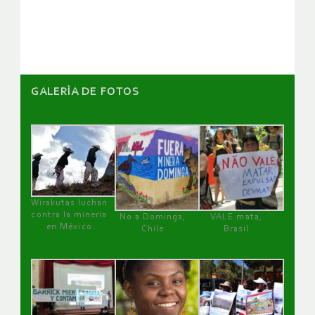
artículos
GALERÌA DE FOTOS
Wirakutas luchan
contra la minería
No a Dominga,
VALE mata,
en México
Chile
Brasil