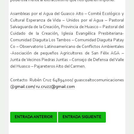
poderosa frente al extractivismo que nos quieren imponer.
Asambleas por el Agua del Guasco Alto – Comité Ecológico y
Cultural Esperanza de Vida – Unidos por el Agua – Pastoral
Salvaguarda de la Creación, Provincia de Huasco – Pastoral del
Cuidado de la Creación, Iglesia Evangélica Presbiteriana-
Comunidad Diaguita Los Tambos – Comunidad Diaguita Patay
Co – Observatorio Latinoamericano de Conflictos Ambientales
-Asociación de pequeños Agricultores de San Félix AGA –
Junta de Vecinos Piedras Juntas – Consejo de Defensa del Valle
del Huasco – Pajareteros Alto del Carmen.
Contacto: Rubén Cruz 64894000/ guascoaltocomunicaciones
@
gmail.com/
ru.cruzz@gmail.com
Navegador
ENTRADA ANTERIOR
ENTRADA SIGUIENTE
de