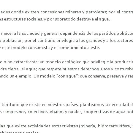
es donde existen concesiones mineras y petroleras; por el contrar
as estructuras sociales, y por sobretodo destruye el agua.
mecer a la sociedad y generar dependencia de los partidos político
a población, por el contrario privilegia a los grandes y a los secto
e este modelo consumista y el sometimiento a este.
o no extractivista; un modelo ecológico que privilegie la producción
dre tierra, el agua; que respete nuestros derechos, usos y costumb
iendo un ejemplo. Un modelo “con agua”: que conserve, preserve y res
 y territorio que existe en nuestros países, planteamos la necesid
mpesinos, colectivos urbanos y rurales, cooperativas de agua potab
 que existe actividades extractivistas (minería, hidrocarburífera,