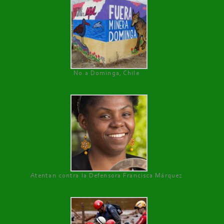
No a Dominga, Chile
Atentan contra la Defensora Francisca Márquez