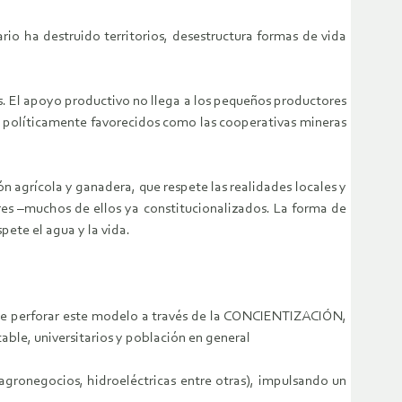
io ha destruido territorios, desestructura formas de vida
s. El apoyo productivo no llega a los pequeños productores
res políticamente favorecidos como las cooperativas mineras
 agrícola y ganadera, que respete las realidades locales y
res –muchos de ellos ya constitucionalizados. La forma de
pete el agua y la vida.
ad de perforar este modelo a través de la CONCIENTIZACIÓN,
le, universitarios y población en general
 agronegocios, hidroeléctricas entre otras), impulsando un