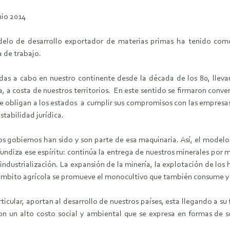
nio 2014
elo de desarrollo exportador de materias primas ha tenido como 
a de trabajo.
adas a cabo en nuestro continente desde la década de los 80, lleva
a, a costa de nuestros territorios. En este sentido se firmaron conv
ue obligan a los estados a cumplir sus compromisos con las empresas
stabilidad jurídica.
os gobiernos han sido y son parte de esa maquinaria. Así, el modelo
undiza ese espíritu: continúa la entrega de nuestros minerales por 
industrialización. La expansión de la minería, la explotación de los 
l ámbito agrícola se promueve el monocultivo que también consume 
icular, aportan al desarrollo de nuestros países, esta llegando a su
n un alto costo social y ambiental que se expresa en formas de 