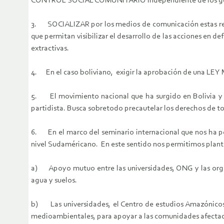
CONTROL SOCIAL COMUNITARIO independiente de los gob
3. SOCIALIZAR por los medios de comunicación estas refl
que permitan visibilizar el desarrollo de las acciones en 
extractivas.
4. En el caso boliviano, exigir la aprobación de una LEY
5. El movimiento nacional que ha surgido en Bolivia y en
partidista. Busca sobretodo precautelar los derechos de to
6. En el marco del seminario internacional que nos ha per
nivel Sudaméricano. En este sentido nos permitimos plantea
a) Apoyo mutuo entre las universidades, ONG y las organi
agua y suelos.
b) Las universidades, el Centro de estudios Amazónicos 
medioambientales, para apoyar a las comunidades afectad