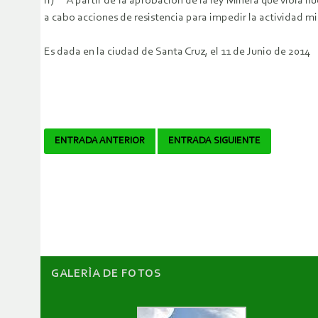
h) A partir de la aprobación de la ley Minera que viola n
a cabo acciones de resistencia para impedir la actividad m
Es dada en la ciudad de Santa Cruz, el 11 de Junio de 2014
Navegador
ENTRADA ANTERIOR
ENTRADA SIGUIENTE
de
artículos
GALERÌA DE FOTOS