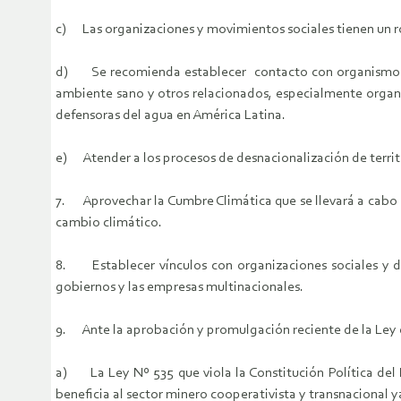
c) Las organizaciones y movimientos sociales tienen un ro
d) Se recomienda establecer contacto con organismos in
ambiente sano y otros relacionados, especialmente organ
defensoras del agua en América Latina.
e) Atender a los procesos de desnacionalización de territ
7. Aprovechar la Cumbre Climática que se llevará a cabo en
cambio climático.
8. Establecer vínculos con organizaciones sociales y de
gobiernos y las empresas multinacionales.
9. Ante la aprobación y promulgación reciente de la Ley d
a) La Ley Nº 535 que viola la Constitución Política del 
beneficia al sector minero cooperativista y transnacional ya