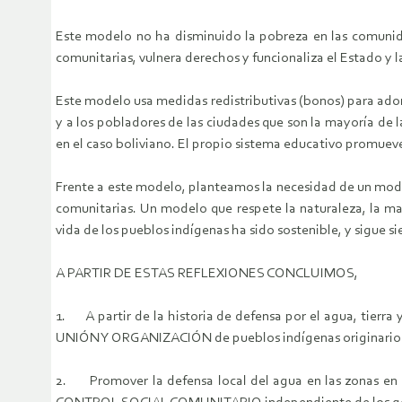
Este modelo no ha disminuido la pobreza en las comunidad
comunitarias, vulnera derechos y funcionaliza el Estado y l
Este modelo usa medidas redistributivas (bonos) para ador
y a los pobladores de las ciudades que son la mayoría de l
en el caso boliviano. El propio sistema educativo promuev
Frente a este modelo, planteamos la necesidad de un model
comunitarias. Un modelo que respete la naturaleza, la ma
vida de los pueblos indígenas ha sido sostenible, y sigue s
A PARTIR DE ESTAS REFLEXIONES CONCLUIMOS,
1. A partir de la historia de defensa por el agua, tierra
UNIÓN Y ORGANIZACIÓN de pueblos indígenas originarios ca
2. Promover la defensa local del agua en las zonas en las