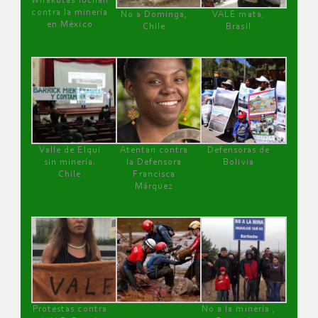
Wirakutas luchan
contra la minería
No a Dominga,
VALE mata,
en México
Chile
Brasil
Valle de Elqui
Atentan contra
Defensoras de
sin minería.
la Defensora
Bolivia
Chile
Francisca
Márquez
Protestas contra
No a la minería ,