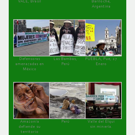
VALE, Brasil
Bariloche,
Argentina
Defensoras
Las Bambas,
PUEBLA, Pue, 27
amenazadas en
Perú
Enero
México
Amazonía
Perú
Valle del Elqui
defiende su
sin minería.
territorio