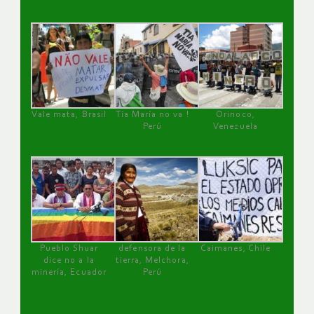
Vale mata, Brasil
Tía María no va !
Orinoco,
Perú
Venezuela
Pueblo Shuar
defensora de la
Caimanes, Chile
dice no a la
tierra, Melchora,
minería, Ecuador
Perú