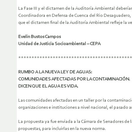
La Fase III y el dictamen de la Auditoría Ambiental deber
Coordinadora en Defensa de Cuenca del Rio Desaguadero, L
que el dictamen final de la Auditoría Ambiental refleje la 
Evelin Bustos Campos
Unidad de Justicia Socioambiental – CEPA
******************************************
RUMBO A LA NUEVA LEY DE AGUAS:
COMUNIDADES AFECTADAS POR LA CONTAMINACIÓN.
DICEN QUE EL AGUA ES VIDA.
Las comunidades afectadas en un taller por la contaminac
organizaciones e instituciones a nivel nacional, el pasado a
La propuesta ya fue enviada a la Cámara de Senadores de l
propuestas, para incluirlas en la nueva norma.