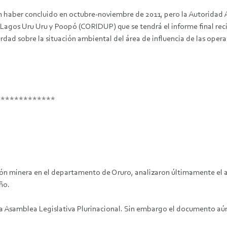
ían haber concluido en octubre-noviembre de 2011, pero la Autorida
agos Uru Uru y Poopó (CORIDUP) que se tendrá el informe final reci
verdad sobre la situación ambiental del área de influencia de las ope
*************
ión minera en el departamento de Oruro, analizaron últimamente el
ño.
a Asamblea Legislativa Plurinacional. Sin embargo el documento aún 