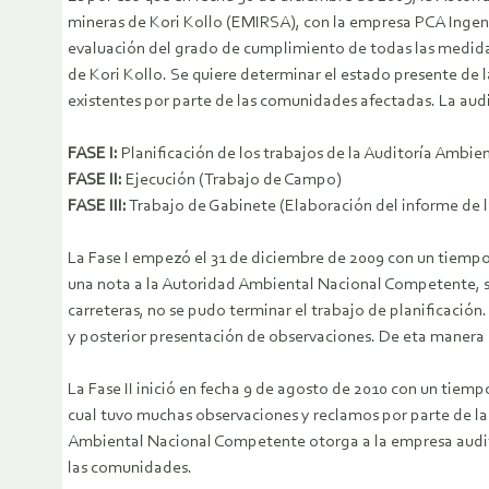
mineras de Kori Kollo (EMIRSA), con la empresa PCA Ingen
evaluación del grado de cumplimiento de todas las medidas
de Kori Kollo. Se quiere determinar el estado presente de 
existentes por parte de las comunidades afectadas. La aud
FASE I:
Planificación de los trabajos de la Auditoría Ambie
FASE II:
Ejecución (Trabajo de Campo)
FASE III:
Trabajo de Gabinete (Elaboración del informe de l
La Fase I empezó el 31 de diciembre de 2009 con un tiempo
una nota a la Autoridad Ambiental Nacional Competente, s
carreteras, no se pudo terminar el trabajo de planificació
y posterior presentación de observaciones. De eta manera e
La Fase II inició en fecha 9 de agosto de 2010 con un tiempo
cual tuvo muchas observaciones y reclamos por parte de l
Ambiental Nacional Competente otorga a la empresa audito
las comunidades.