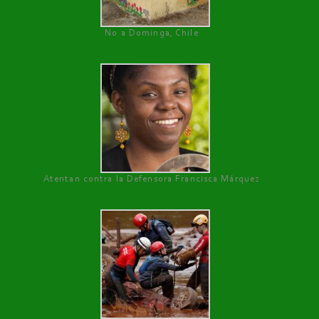
No a Dominga, Chile
Atentan contra la Defensora Francisca Márquez