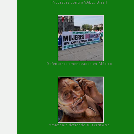
Protestas contra VALE, Brasil
Defensoras amenazadas en México
Amazonía defiende su territorio