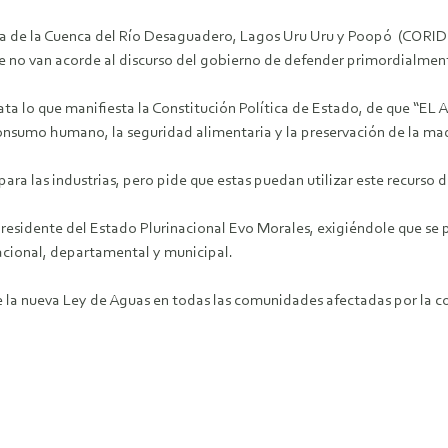
nsa de la Cuenca del Río Desaguadero, Lagos Uru Uru y Poopó (CORI
que no van acorde al discurso del gobierno de defender primordialme
scata lo que manifiesta la Constitución Política de Estado, de qu
umo humano, la seguridad alimentaria y la preservación de la madr
ara las industrias, pero pide que estas puedan utilizar este recurso
 Presidente del Estado Plurinacional Evo Morales, exigiéndole que se
acional, departamental y municipal.
 la nueva Ley de Aguas en todas las comunidades afectadas por la c