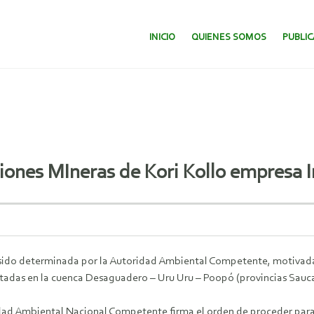
SALTAR AL CONTENIDO.
INICIO
QUIENES SOMOS
PUBLI
iones MIneras de Kori Kollo empresa I
a sido determinada por la Autoridad Ambiental Competente, motivad
ntadas en la cuenca Desaguadero – Uru Uru – Poopó (provincias Sauc
idad Ambiental Nacional Competente firma el orden de proceder para l