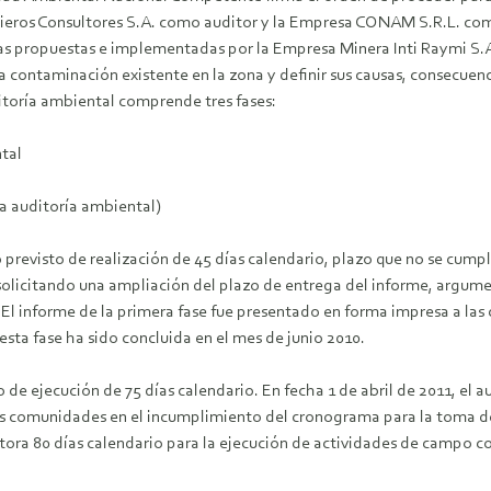
ieros Consultores S.A. como auditor y la Empresa CONAM S.R.L. como
 propuestas e implementadas por la Empresa Minera Inti Raymi S.A. 
la contaminación existente en la zona y definir sus causas, consecue
itoría ambiental comprende tres fases:
ntal
a auditoría ambiental)
 previsto de realización de 45 días calendario, plazo que no se cum
olicitando una ampliación del plazo de entrega del informe, argume
n. El informe de la primera fase fue presentado en forma impresa a l
sta fase ha sido concluida en el mes de junio 2010.
 de ejecución de 75 días calendario. En fecha 1 de abril de 2011, el au
as comunidades en el incumplimiento del cronograma para la toma de
ra 80 días calendario para la ejecución de actividades de campo co