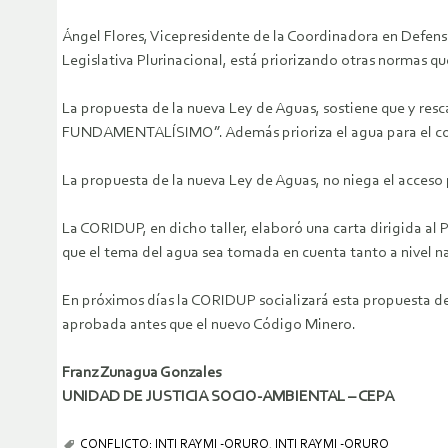
Ángel Flores, Vicepresidente de la Coordinadora en Defe
Legislativa Plurinacional, está priorizando otras normas 
La propuesta de la nueva Ley de Aguas, sostiene que y re
FUNDAMENTALÍSIMO”. Además prioriza el agua para el cons
La propuesta de la nueva Ley de Aguas, no niega el acceso p
La CORIDUP, en dicho taller, elaboró una carta dirigida al
que el tema del agua sea tomada en cuenta tanto a nivel n
En próximos días la CORIDUP socializará esta propuesta de
aprobada antes que el nuevo Código Minero.
Franz Zunagua Gonzales
UNIDAD DE JUSTICIA SOCIO-AMBIENTAL – CEPA
CONFLICTO: INTI RAYMI -ORURO
,
INTI RAYMI -ORURO