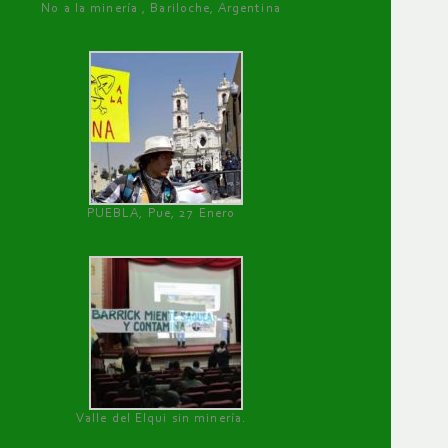
No a la minería , Bariloche, Argentina
PUEBLA, Pue, 27 Enero
Valle del Elqui sin minería.