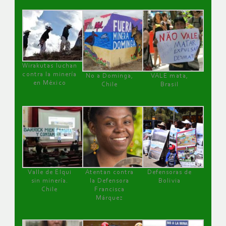
Wirakutas luchan
contra la minería
No a Dominga,
VALE mata,
en México
Chile
Brasil
Valle de Elqui
Atentan contra
Defensoras de
sin minería.
la Defensora
Bolivia
Chile
Francisca
Márquez