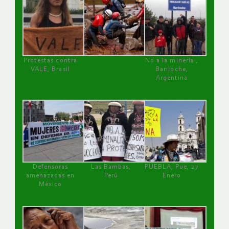
Protestas contra
No a la minería ,
VALE, Brasil
Bariloche,
Argentina
Defensoras
Las Bambas,
PUEBLA, Pue, 27
amenazadas en
Perú
Enero
México