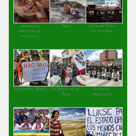
Amazonía
Perú
Valle del Elqui
defiende su
sin minería.
territorio
Vale mata, Brasil
Tía María no va !
Orinoco,
Perú
Venezuela