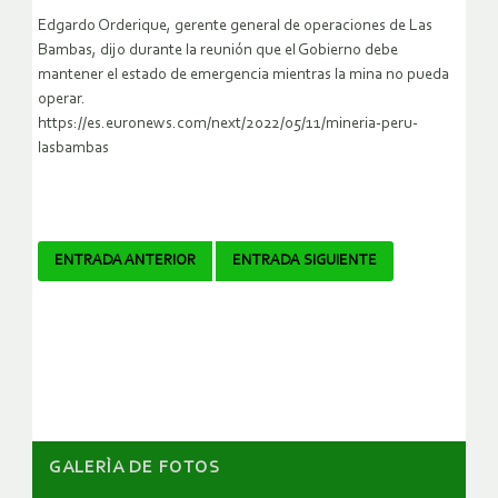
Edgardo Orderique, gerente general de operaciones de Las
Bambas, dijo durante la reunión que el Gobierno debe
mantener el estado de emergencia mientras la mina no pueda
operar.
https://es.euronews.com/next/2022/05/11/mineria-peru-
lasbambas
Navegador
ENTRADA ANTERIOR
ENTRADA SIGUIENTE
de
artículos
GALERÌA DE FOTOS