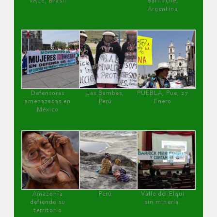
VALE, Brasil
Bariloche,
Argentina
Defensoras
Las Bambas,
PUEBLA, Pue, 27
amenazadas en
Perú
Enero
México
Amazonía
Perú
Valle del Elqui
defiende su
sin minería.
territorio