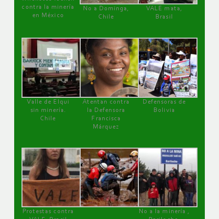
contra la minería
No a Dominga,
VALE mata,
en México
Chile
Brasil
Valle de Elqui
Atentan contra
Defensoras de
sin minería.
la Defensora
Bolivia
Chile
Francisca
Márquez
Protestas contra
No a la minería ,