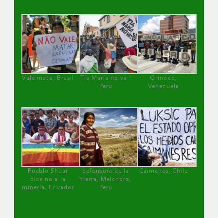
Vale mata, Brasil
Tía María no va !
Orinoco,
Perú
Venezuela
Pueblo Shuar
defensora de la
Caimanes, Chile
dice no a la
tierra, Melchora,
minería, Ecuador
Perú