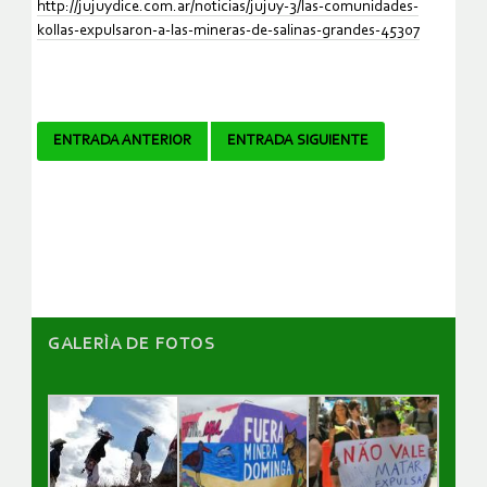
http://jujuydice.com.ar/noticias/jujuy-3/las-comunidades-
kollas-expulsaron-a-las-mineras-de-salinas-grandes-45307
Navegador
ENTRADA ANTERIOR
ENTRADA SIGUIENTE
de
artículos
GALERÌA DE FOTOS