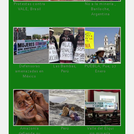
Protestas contra
No a la minería ,
VALE, Brasil
Bariloche,
Argentina
Defensoras
Las Bambas,
PUEBLA, Pue, 27
amenazadas en
Perú
Enero
México
Amazonía
Perú
Valle del Elqui
defiende su
sin minería.