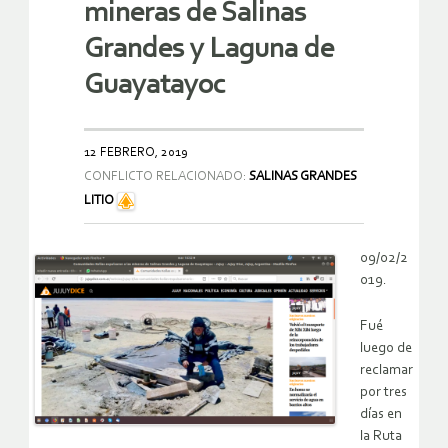
mineras de Salinas
Grandes y Laguna de
Guayatayoc
12 FEBRERO, 2019
CONFLICTO RELACIONADO:
SALINAS GRANDES
LITIO
09/02/2
019.
Fué
luego de
reclamar
por tres
días en
la Ruta