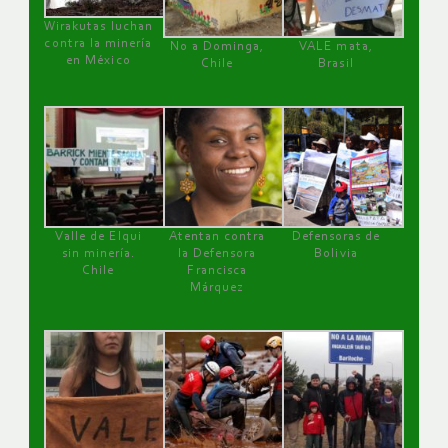
Wirakutas luchan
contra la minería
No a Dominga,
VALE mata,
en México
Chile
Brasil
Valle de Elqui
Atentan contra
Defensoras de
sin minería.
la Defensora
Bolivia
Chile
Francisca
Márquez