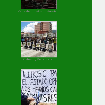
Valle del Elqui sin minería.
Orinoco, Venezuela