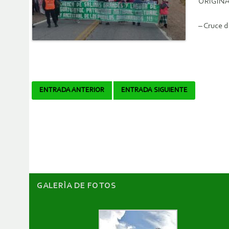
ORIGINA
– Cruce d
Navegador
ENTRADA ANTERIOR
ENTRADA SIGUIENTE
de
artículos
GALERÌA DE FOTOS