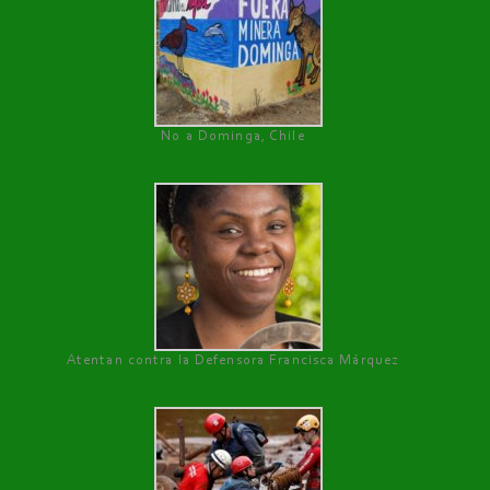
No a Dominga, Chile
Atentan contra la Defensora Francisca Márquez