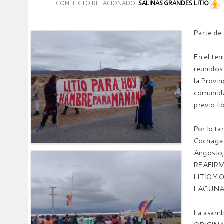
CONFLICTO RELACIONADO:
SALINAS GRANDES LITIO
Parte de
En el ter
reunidos
la Provin
comunida
previo li
Por lo ta
Cochagast
Angosto, 
REAFIRM
LITIO Y
LAGUNA 
La asam