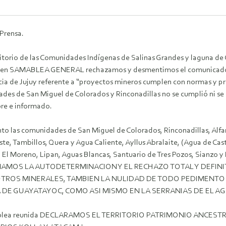
 Prensa.
ritorio de las Comunidades Indígenas de Salinas Grandes y laguna de 
 en SAMABLEA GENERAL rechazamos y desmentimos el comunicado ofi
cia de Jujuy referente a “proyectos mineros cumplen con normas y pr
des de San Miguel de Colorados y Rinconadillas no se cumplió ni se 
bre e informado.
nto las comunidades de San Miguel de Colorados, Rinconadillas, Alfar
e, Tambillos, Quera y Agua Caliente, Ayllus Abralaite, (Agua de Cast
El Moreno, Lipan, Aguas Blancas, Santuario de Tres Pozos, Sianzo y 
AMOS LA AUTODETERMINACION Y EL RECHAZO TOTAL Y DEFIN
 OTROS MINERALES, TAMBIEN LA NULIDAD DE TODO PEDIMENTO
DE GUAYATAYOC, COMO ASI MISMO EN LA SERRANIAS DE EL AGU
blea reunida DECLARAMOS EL TERRITORIO PATRIMONIO ANCEST