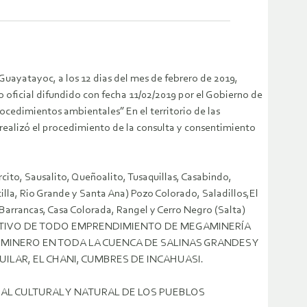
Guayatayoc, a los 12 dias del mes de febrero de 2019,
cial difundido con fecha 11/02/2019 por el Gobierno de
ocedimientos ambientales” En el territorio de las
realizó el procedimiento de la consulta y consentimiento
cito, Sausalito, Queñoalito, Tusaquillas, Casabindo,
illa, Rio Grande y Santa Ana) Pozo Colorado, Saladillos,El
Barrancas, Casa Colorada, Rangel y Cerro Negro (Salta)
ITIVO DE TODO EMPRENDIMIENTO DE MEGAMINERÍA
 MINERO EN TODA LA CUENCA DE SALINAS GRANDES Y
ILAR, EL CHANI, CUMBRES DE INCAHUASI.
RAL CULTURAL Y NATURAL DE LOS PUEBLOS