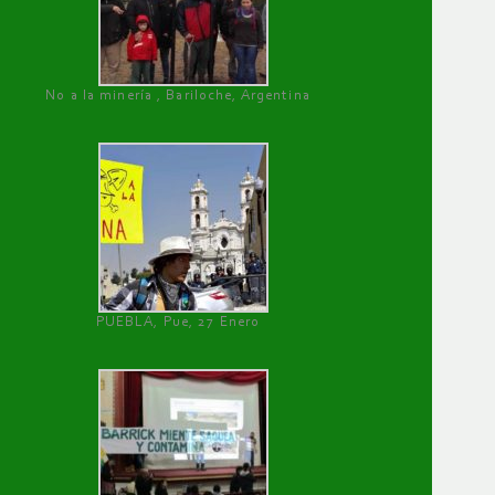
No a la minería , Bariloche, Argentina
PUEBLA, Pue, 27 Enero