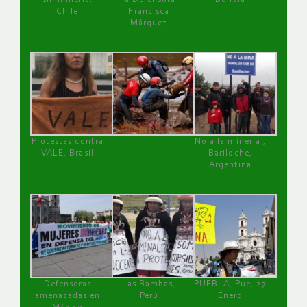
Chile
Francisca
Márquez
Protestas contra
No a la minería ,
VALE, Brasil
Bariloche,
Argentina
Defensoras
Las Bambas,
PUEBLA, Pue, 27
amenazadas en
Perú
Enero