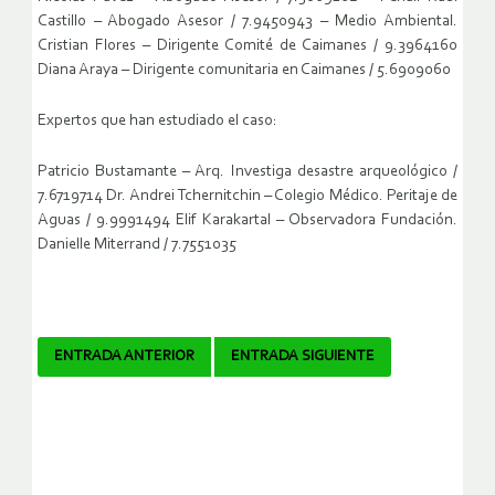
Castillo – Abogado Asesor / 7.9450943 – Medio Ambiental.
Cristian Flores – Dirigente Comité de Caimanes / 9.3964160
Diana Araya – Dirigente comunitaria en Caimanes / 5.6909060
Expertos que han estudiado el caso:
Patricio Bustamante – Arq. Investiga desastre arqueológico /
7.6719714 Dr. Andrei Tchernitchin – Colegio Médico. Peritaje de
Aguas / 9.9991494 Elif Karakartal – Observadora Fundación.
Danielle Miterrand / 7.7551035
Navegador
ENTRADA ANTERIOR
ENTRADA SIGUIENTE
de
artículos