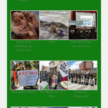
México
Amazonía
Perú
Valle del Elqui
defiende su
sin minería.
territorio
Vale mata, Brasil
Tía María no va !
Orinoco,
Perú
Venezuela