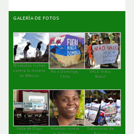
GALERÌA DE FOTOS
Wirakutas luchan
contra la minería
No a Dominga,
VALE mata,
en México
Chile
Brasil
Valle de Elqui
Atentan contra
Defensoras de
sin minería.
la Defensora
Bolivia