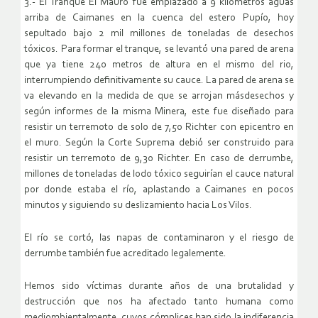
3.- El Tranque El Mauro fue emplazado a 9 kilómetros aguas
arriba de Caimanes en la cuenca del estero Pupío, hoy
sepultado bajo 2 mil millones de toneladas de desechos
tóxicos. Para formar el tranque, se levantó una pared de arena
que ya tiene 240 metros de altura en el mismo del rio,
interrumpiendo definitivamente su cauce. La pared de arena se
va elevando en la medida de que se arrojan másdesechos y
según informes de la misma Minera, este fue diseñado para
resistir un terremoto de solo de 7,5o Richter con epicentro en
el muro. Según la Corte Suprema debió ser construido para
resistir un terremoto de 9,3o Richter. En caso de derrumbe,
millones de toneladas de lodo tóxico seguirían el cauce natural
por donde estaba el río, aplastando a Caimanes en pocos
minutos y siguiendo su deslizamiento hacia Los Vilos.
El río se cortó, las napas de contaminaron y el riesgo de
derrumbe también fue acreditado legalemente.
Hemos sido víctimas durante años de una brutalidad y
destrucción que nos ha afectado tanto humana como
mediombientalmente, cuyos cómplices han sido la indiferencia